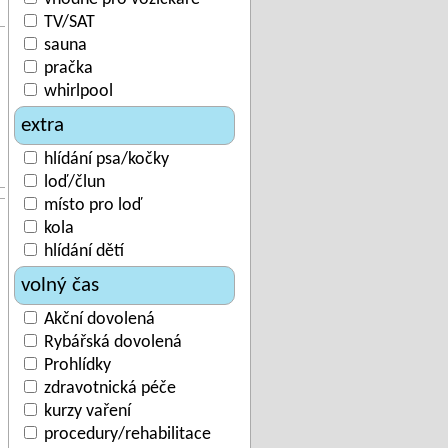
TV/SAT
sauna
pračka
whirlpool
extra
hlídání psa/kočky
loď/člun
místo pro loď
kola
hlídání dětí
volný čas
Akční dovolená
Rybářská dovolená
Prohlídky
zdravotnická péče
kurzy vaření
procedury/rehabilitace