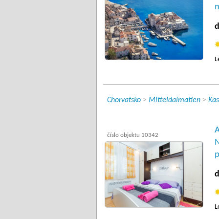
m
d
L
Chorvatsko
>
Mitteldalmatien
>
Kas
A
číslo objektu 10342
N
p
d
L