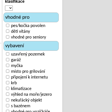
klasifikace
vhodné pro
pes/kočka povolen
děti vítány
vhodné pro seniory
vybavení
uzavřený pozemek
garáž
myčka
místo pro grilování
připojení k internetu
krb
klimatizace
výhled na moře/jezero
nekuřácký objekt
s bazénem
vhodné pro vozíčkáře