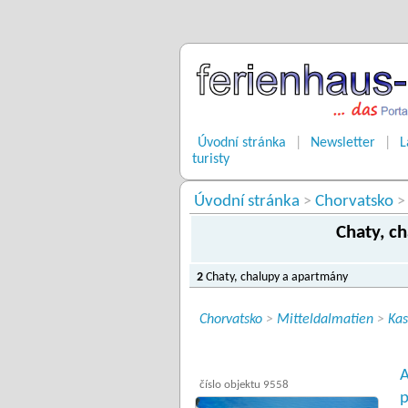
Úvodní stránka
|
Newsletter
|
L
turisty
Úvodní stránka
Chorvatsko
>
>
Chaty, c
2
Chaty, chalupy a apartmány
Chorvatsko
>
Mitteldalmatien
>
Kas
A
číslo objektu 9558
p