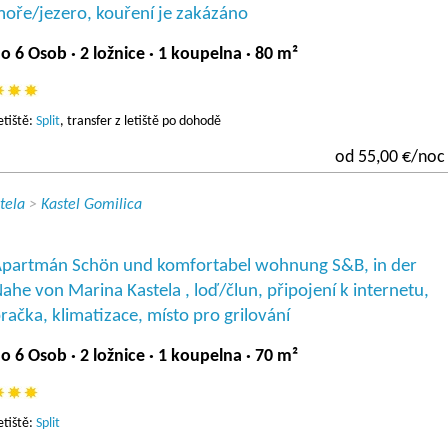
oře/jezero, kouření je zakázáno
o 6 Osob · 2 ložnice · 1 koupelna · 80 m²
etiště:
Split
, transfer z letiště po dohodě
od 55,00 €/noc
tela
>
Kastel Gomilica
partmán Schön und komfortabel wohnung S&B, in der
ahe von Marina Kastela , loď/člun, připojení k internetu,
račka, klimatizace, místo pro grilování
o 6 Osob · 2 ložnice · 1 koupelna · 70 m²
etiště:
Split