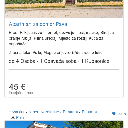
Apartman za odmor Pava
Brod, Priključak za internet, dozvoljeni psi, mačke, Stroj za
pranje rublja, Klima uređaj, Mjesto za roštilj, Kuća za
nepušače
Zračna luka:
Pula
, Moguć prijevoz iz/do zračne luke
do
Osoba ·
Spavaća soba ·
Kupaonice
4
1
1
45 €
Prosječni / noć
Hrvatska
-
Istrien Nordküste
-
Funtana
-
Funtana
6208
Pula