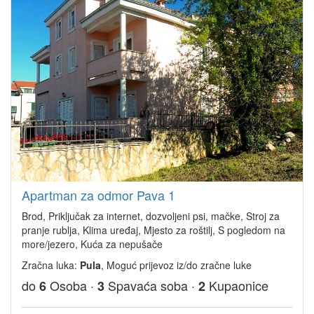
Apartman za odmor Pava 1
Brod, Priključak za internet, dozvoljeni psi, mačke, Stroj za
pranje rublja, Klima uređaj, Mjesto za roštilj, S pogledom na
more/jezero, Kuća za nepušače
Zračna luka:
Pula
, Moguć prijevoz iz/do zračne luke
do
Osoba ·
Spavaća soba ·
Kupaonice
6
3
2