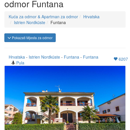
odmor Funtana
Kuća za odmor & Apartman za odmor
Hrvatska
Istrien Nordküste
Funtana
Pokazati Mjesta za odmor
Hrvatska
-
Istrien Nordküste
-
Funtana
-
Funtana
6207
Pula