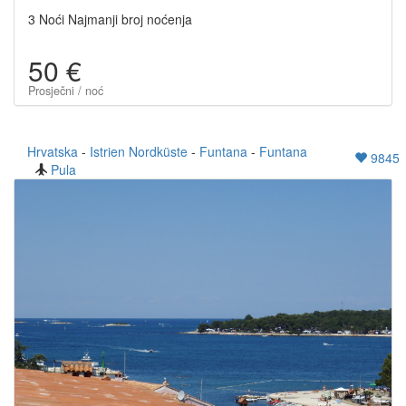
3 Noći Najmanji broj noćenja
50 €
Prosječni / noć
Hrvatska
-
Istrien Nordküste
-
Funtana
-
Funtana
9845
Pula