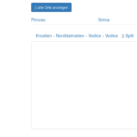
alle Orte anzeigen
Pirovac
Srima
Kroatien
-
Norddalmatien
-
Vodice
-
Vodice
Split