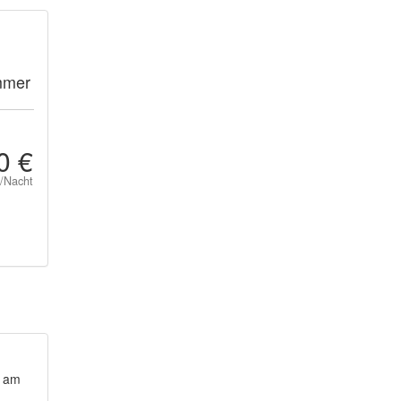
mmer
0 €
t/Nacht
, am