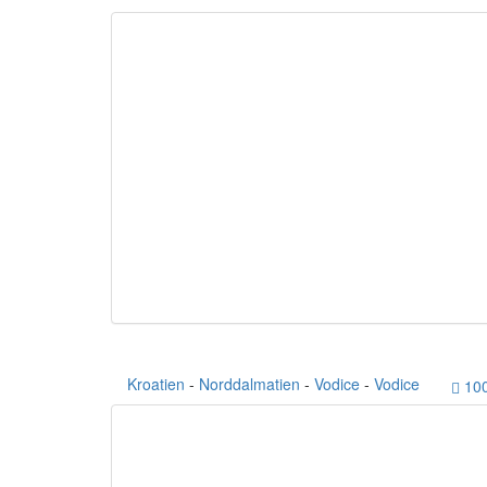
Kroatien
-
Norddalmatien
-
Vodice
-
Vodice
10