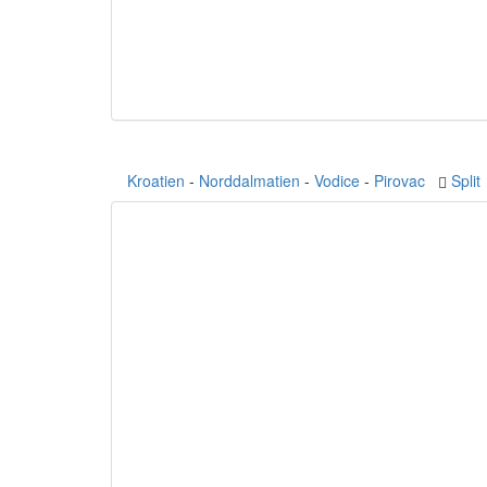
Kroatien
-
Norddalmatien
-
Vodice
-
Pirovac
Split