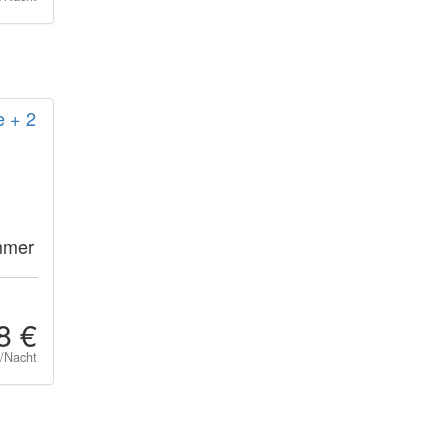
 + 2
mmer
8 €
t/Nacht