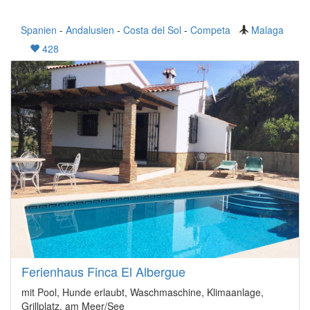
Spanien
-
Andalusien
-
Costa del Sol
-
Competa
Malaga
428
Ferienhaus Finca El Albergue
mit Pool, Hunde erlaubt, Waschmaschine, Klimaanlage,
Grillplatz, am Meer/See