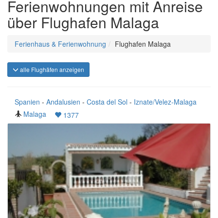
Ferienwohnungen mit Anreise
über Flughafen Malaga
Ferienhaus & Ferienwohnung
Flughafen Malaga
alle Flughäfen anzeigen
Spanien
-
Andalusien
-
Costa del Sol
-
Iznate/Velez-Malaga
Malaga
1377