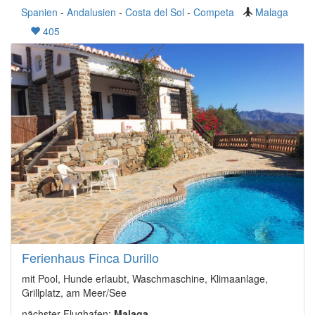
Spanien
-
Andalusien
-
Costa del Sol
-
Competa
Malaga
405
Ferienhaus Finca Durillo
mit Pool, Hunde erlaubt, Waschmaschine, Klimaanlage,
Grillplatz, am Meer/See
nächster Flughafen:
Malaga