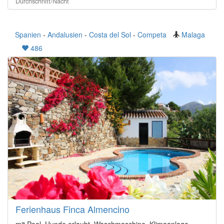
Durchschnitt/Nacht
Spanien
-
Andalusien
-
Costa del Sol
-
Competa
Malaga
486
Ferienhaus Finca Almencino