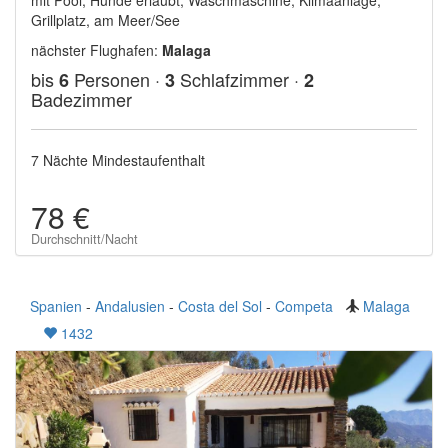
mit Pool, Hunde erlaubt, Waschmaschine, Klimaanlage,
Grillplatz, am Meer/See
nächster Flughafen:
Malaga
bis
Personen ·
Schlafzimmer ·
6
3
2
Badezimmer
7 Nächte Mindestaufenthalt
78 €
Durchschnitt/Nacht
Spanien
-
Andalusien
-
Costa del Sol
-
Competa
Malaga
1432