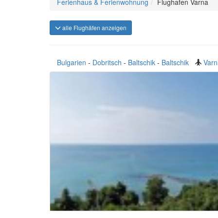
Ferienhaus & Ferienwohnung
Flughafen Varna
alle Flughäfen anzeigen
Bulgarien
-
Dobritsch
-
Baltschik
-
Baltschik
Varn