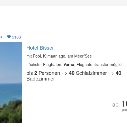
a
5186
Hotel Bisser
mit Pool, Klimaanlage, am Meer/See
nächster Flughafen:
Varna
, Flughafentransfer möglich
bis
Personen · >
Schlafzimmer · >
2
40
40
Badezimmer
1
ab
pr