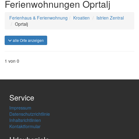
Ferienwohnungen Oprtalj
Ferienhaus & Ferienwohnung
Kroatien
Istrien Zentral
Oprtalj
alle Orte anzeigen
1 von 0
Service
Impressum
Datenschutzrichtlinie
Inhaltsrichtlinien
Kontaktformular