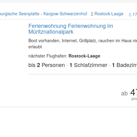
urgische Seenplatte
-
Kargow-Schwarzenhof
Rostock-Laage
17
Ferienwohnung Ferienwohnung im
Müritznationalpark
Boot vorhanden, Internet, Grillplatz, rauchen im Haus ni
erlaubt
nächster Flughafen:
Rostock-Laage
bis
Personen ·
Schlafzimmer ·
Badezi
2
1
1
4
ab
pr