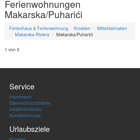
Ferienwohnungen
Makarska/Puharići
Ferienhaus & Ferienwohnung
Kroatien
Mitteldalmatien
Makarska Riviera
Makarska/Puharići
1 von 0
Service
Impressum
Datenschutzrichtlinie
Inhaltsrichtlinien
Kontaktformular
Urlaubsziele
Kroatien