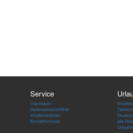
Service
Urla
Impressum
Kroatien
Datenschutzrichtlinie
Tschech
Inhaltsrichtlinien
Deutsch
Kontaktformular
alle Rei
Urlaubs