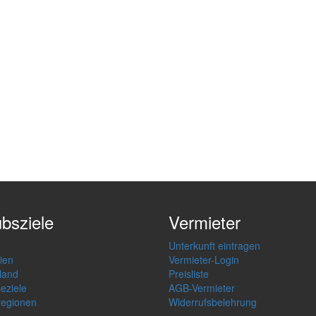
ubsziele
Vermieter
Unterkunft eintragen
ien
Vermieter-Login
land
Preisliste
seziele
AGB-Vermieter
regionen
Widerrufsbelehrung