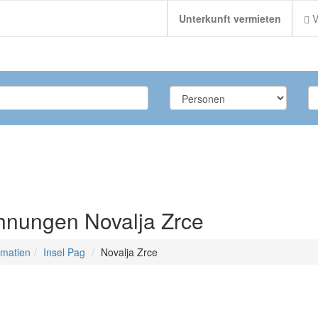
Unterkunft vermieten
V
hnungen Novalja Zrce
lmatien
Insel Pag
Novalja Zrce