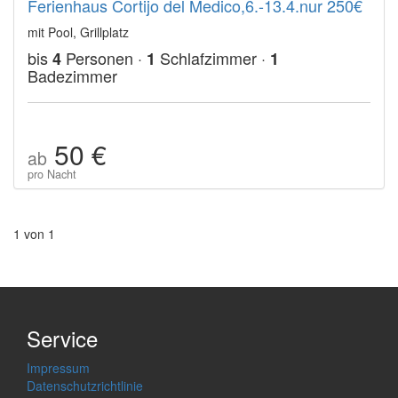
Ferienhaus Cortijo del Medico,6.-13.4.nur 250€
mit Pool, Grillplatz
bis
Personen ·
Schlafzimmer ·
4
1
1
Badezimmer
50 €
ab
pro Nacht
1 von 1
Service
Impressum
Datenschutzrichtlinie