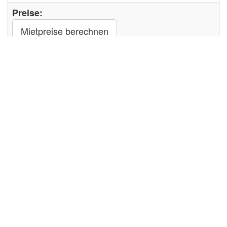
Preise:
Mietpreise berechnen
Haustier: 10 € pro Nacht
Kaution: 150 €
Anreise, Abreise:
Karlovy Vary
Check In um: 15:00 Uhr
Check Out bis: 10:00 Uhr
Mindestaufenthalt: 2 Nächte
Anfrage senden
Fotos