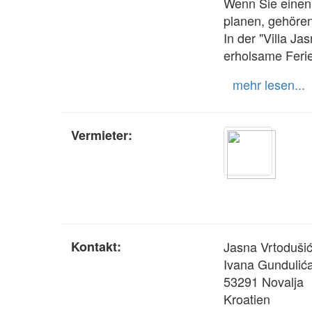
Wenn Sie einen 
planen, gehören
In der "Villa J
erholsame Ferie
mehr lesen...
Vermieter:
Kontakt:
Jasna Vrtoduši
Ivana Gundulić
53291 Novalja
Kroatien