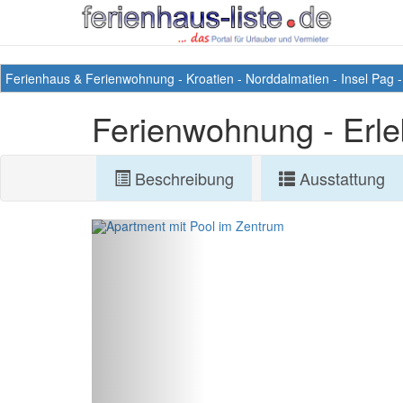
Ferienhaus & Ferienwohnung
-
Kroatien
-
Norddalmatien
-
Insel Pag
Ferienwohnung - Erle
Beschreibung
Ausstattung