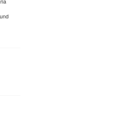
ia 
und 