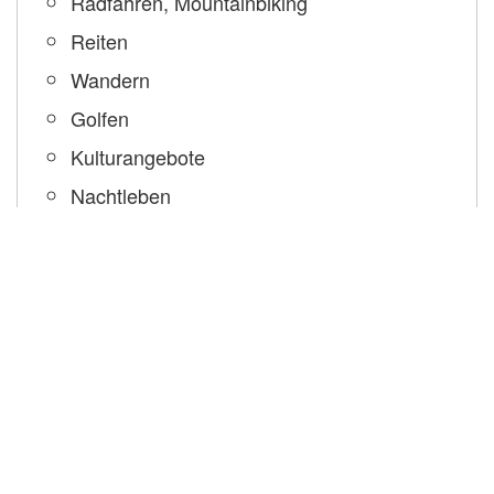
Radfahren, Mountainbiking
Reiten
Wandern
Golfen
Kulturangebote
Nachtleben
Mietpreise
Preise:
Mietpreise berechnen
Endreinigung: 30 €
Kaution: 200 €