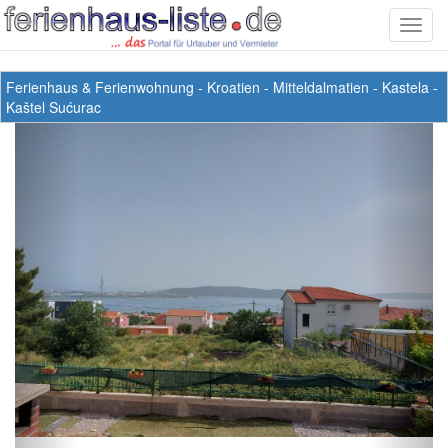
Toggl
navig
Ferienhaus & Ferienwohnung
-
Kroatien
-
Mitteldalmatien
-
Kastela
-
Kaštel Sućurac