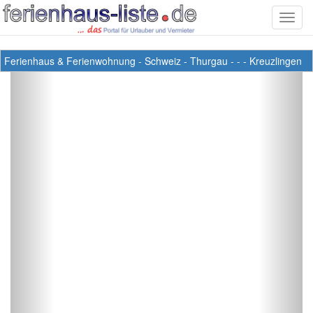
Toggl
navig
Ferienhaus & Ferienwohnung
-
Schweiz
-
Thurgau
-
-
-
Kreuzlingen