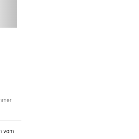
mmer
n vom 