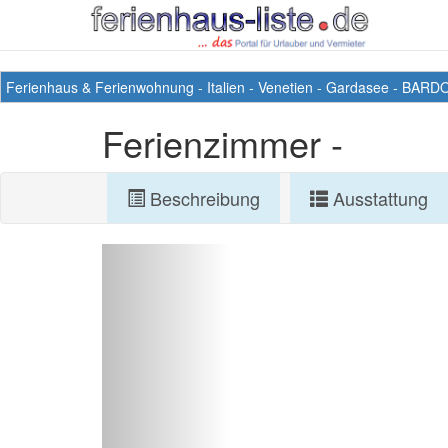
Ferienhaus & Ferienwohnung
-
Italien
-
Venetien
-
Gardasee
-
BARDO
Ferienzimmer -
Beschreibung
Ausstattung