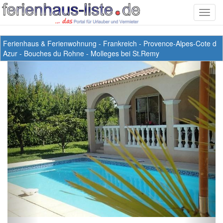
Toggl
navig
Ferienhaus & Ferienwohnung
-
Frankreich
-
Provence-Alpes-Cote d
Azur
-
Bouches du Rohne
-
Molleges bei St.Remy