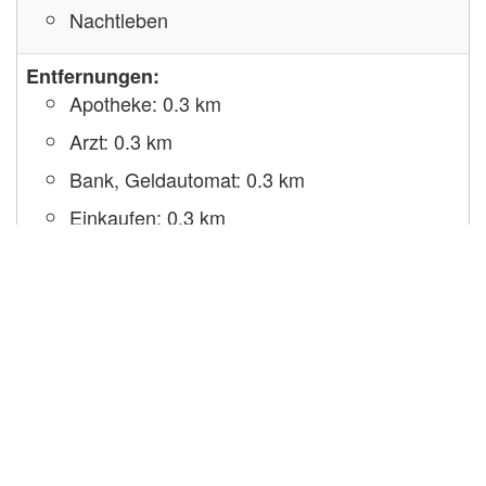
Nachtleben
Entfernungen:
Apotheke: 0.3 km
Arzt: 0.3 km
Bank, Geldautomat: 0.3 km
Einkaufen: 0.3 km
Restaurant: 0.2 km
Ortsmitte: 0.4 km
Bahnhof: 8 km
Flughafen: 19 km
Avignon
nächste größere Stadt: 10 km
Gewässer: 15 km