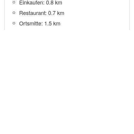
Einkaufen: 0.8 km
Restaurant: 0.7 km
Ortsmitte: 1.5 km
Busstation: .100 km
Gewässer: .250 km
Mietpreise
Preise:
Mietpreise berechnen
Endreinigung: 45 €
Haustier: 3 € pro Nacht
Kurtaxe: 2.1 € pro Person und Nacht