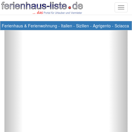
Toggl
navig
Ferienhaus & Ferienwohnung
-
Italien
-
Sizilien
-
Agrigento
-
Sciacca