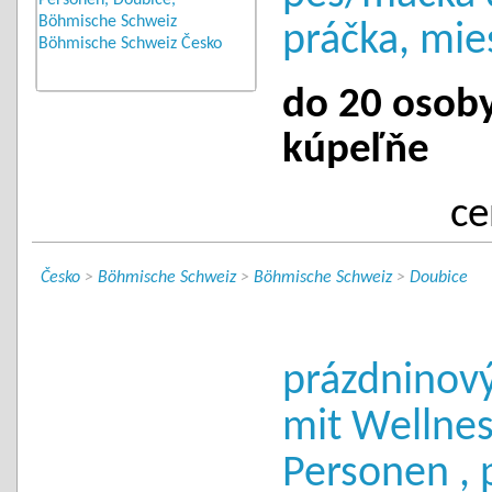
práčka, mie
do 20 osoby 
kúpeľňe
ce
Česko
>
Böhmische Schweiz
>
Böhmische Schweiz
>
Doubice
prázdninov
mit Wellness
Personen , 