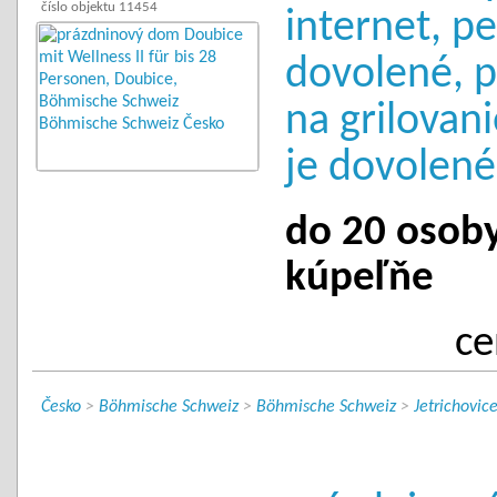
číslo objektu 11454
internet, p
dovolené, p
na grilovani
je dovolené 
do 20 osoby 
kúpeľňe
ce
Česko
>
Böhmische Schweiz
>
Böhmische Schweiz
>
Jetrichovic