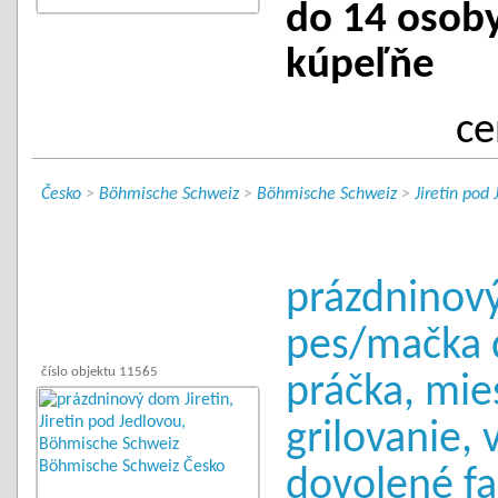
do 14 osoby 
kúpeľňe
ce
Česko
>
Böhmische Schweiz
>
Böhmische Schweiz
>
Jiretin pod
prázdninový
pes/mačka 
číslo objektu 11565
práčka, mie
grilovanie, 
dovolené fa