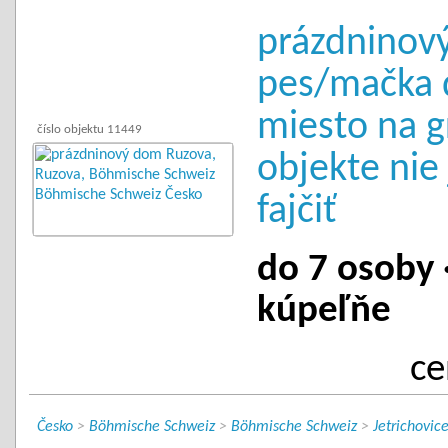
prázdninov
pes/mačka 
miesto na gr
číslo objektu 11449
objekte nie
fajčiť
do 7 osoby ·
kúpeľňe
ce
Česko
>
Böhmische Schweiz
>
Böhmische Schweiz
>
Jetrichovic