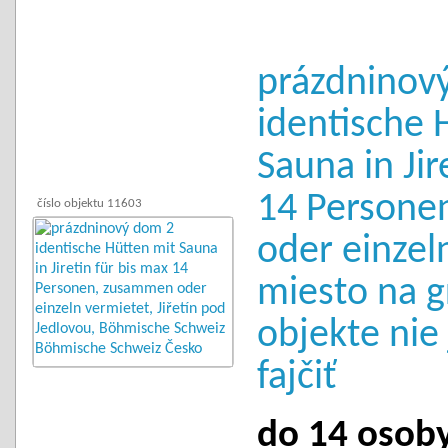
prázdninov
identische 
Sauna in Jir
14 Persone
číslo objektu 11603
oder einzel
miesto na gr
objekte nie
fajčiť
do 14 osoby 