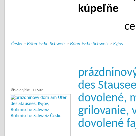
kúpeľňe
ce
Česko
>
Böhmische Schweiz
>
Böhmische Schweiz
>
Kyjov
prázdninov
des Stausee
číslo objektu 11602
dovolené, 
grilovanie, 
dovolené fa