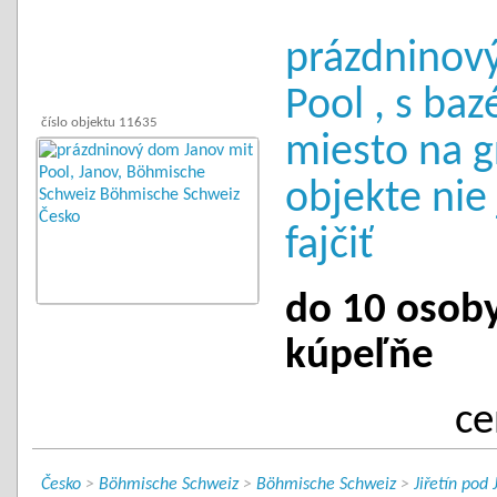
prázdninov
Pool , s ba
číslo objektu 11635
miesto na gr
objekte nie
fajčiť
do 10 osoby 
kúpeľňe
ce
Česko
>
Böhmische Schweiz
>
Böhmische Schweiz
>
Jiřetín pod