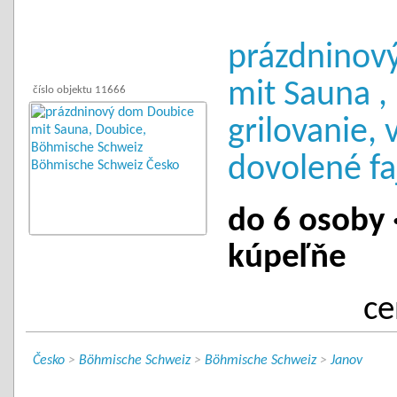
prázdninov
mit Sauna ,
číslo objektu 11666
grilovanie, 
dovolené fa
do 6 osoby ·
kúpeľňe
ce
Česko
>
Böhmische Schweiz
>
Böhmische Schweiz
>
Janov