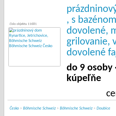
prázdninov
, s bazéno
číslo objektu 11681
dovolené, 
grilovanie, 
dovolené fa
do 9 osoby ·
kúpeľňe
ce
Česko
>
Böhmische Schweiz
>
Böhmische Schweiz
>
Doubice