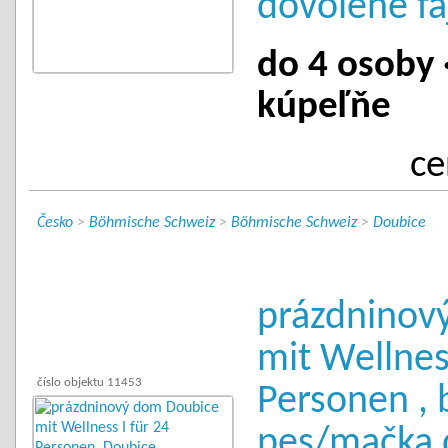
dovolené fa
do 4 osoby ·
kúpeľňe
ce
Česko
>
Böhmische Schweiz
>
Böhmische Schweiz
>
Doubice
prázdninov
mit Wellness
číslo objektu 11453
Personen , b
pes/mačka 