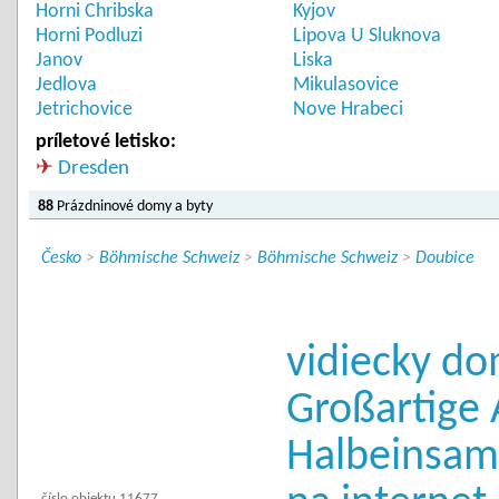
Horni Chribska
Kyjov
Horni Podluzi
Lipova U Sluknova
Janov
Liska
Jedlova
Mikulasovice
Jetrichovice
Nove Hrabeci
príletové letisko:
✈
Dresden
88
Prázdninové domy a byty
Česko
>
Böhmische Schweiz
>
Böhmische Schweiz
>
Doubice
vidiecky do
Großartige 
Halbeinsamk
číslo objektu 11677