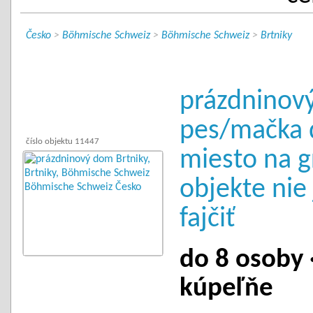
Česko
>
Böhmische Schweiz
>
Böhmische Schweiz
>
Brtniky
prázdninový
pes/mačka 
číslo objektu 11447
miesto na gr
objekte nie
fajčiť
do 8 osoby ·
kúpeľňe