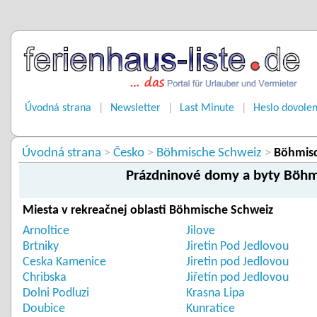
Úvodná strana
|
Newsletter
|
Last Minute
|
Heslo dovole
Úvodná strana
Česko
Böhmische Schweiz
>
>
>
Böhmisc
Prázdninové domy a byty Böhm
Miesta v rekreačnej oblasti Böhmische Schweiz
Arnoltice
Jilove
Brtniky
Jiretin Pod Jedlovou
Ceska Kamenice
Jiretin pod Jedlovou
Chribska
Jiřetín pod Jedlovou
Dolni Podluzi
Krasna Lipa
Doubice
Kunratice