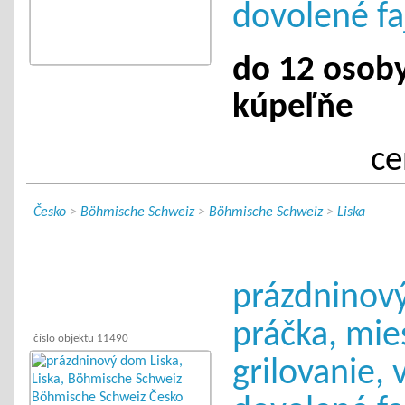
dovolené fa
do 12 osoby 
kúpeľňe
ce
Česko
>
Böhmische Schweiz
>
Böhmische Schweiz
>
Liska
prázdninový
práčka, mie
číslo objektu 11490
grilovanie, 