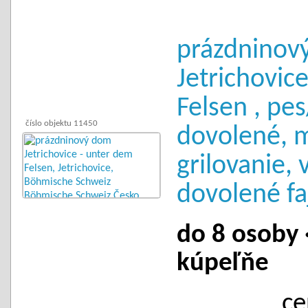
prázdninov
Jetrichovic
Felsen , pe
číslo objektu 11450
dovolené, 
grilovanie, 
dovolené fa
do 8 osoby ·
kúpeľňe
ce