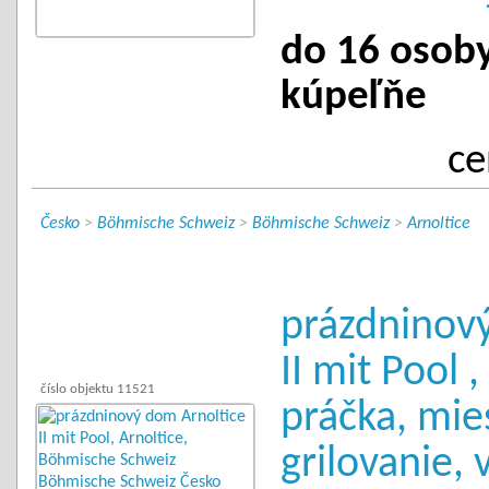
do 16 osoby 
kúpeľňe
ce
Česko
>
Böhmische Schweiz
>
Böhmische Schweiz
>
Arnoltice
prázdninov
II mit Pool 
číslo objektu 11521
práčka, mie
grilovanie, 