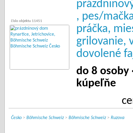
prázdninov
, pes/mačk
číslo objektu 11451
práčka, mie
grilovanie, 
dovolené fa
do 8 osoby ·
kúpeľňe
ce
Česko
>
Böhmische Schweiz
>
Böhmische Schweiz
>
Ruzova