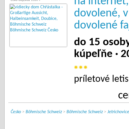
na internet
dovolené, v
dovolené fa
do 15 osoby 
kúpeľňe · 2
príletové leti
ce
Česko
>
Böhmische Schweiz
>
Böhmische Schweiz
>
Jetrichovic