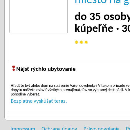
miesto na g
do 35 osoby
kúpeľňe · 3
❢
Nájsť rýchlo ubytovanie
Hľadáte byt alebo dom na strávenie Vašej dovolenky? V takom prípade vy
dopytu môžete osloviť všetkých prenajímateľov vo vybranej destinácii. 
pohodlne vyberať.
Bezplatne vyskúšať teraz.
Impressum
Ochrana údajov
Právo odvolania
P