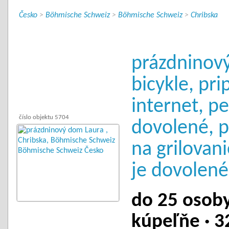
Česko
>
Böhmische Schweiz
>
Böhmische Schweiz
>
Chribska
prázdninový
bicykle, pri
internet, p
číslo objektu 5704
dovolené, p
na grilovani
je dovolené 
do 25 osoby 
kúpeľňe · 3