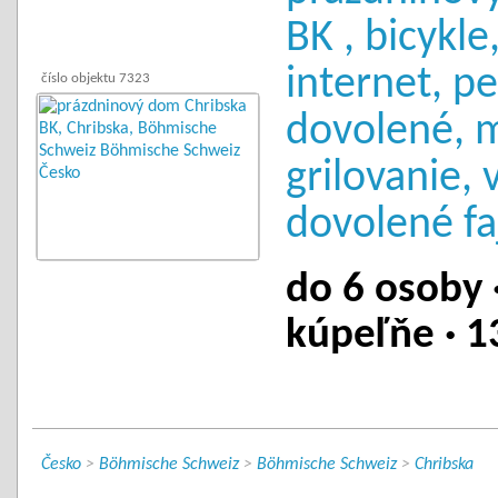
BK , bicykle
internet, p
číslo objektu 7323
dovolené, 
grilovanie, 
dovolené fa
do 6 osoby ·
kúpeľňe · 1
Česko
>
Böhmische Schweiz
>
Böhmische Schweiz
>
Chribska