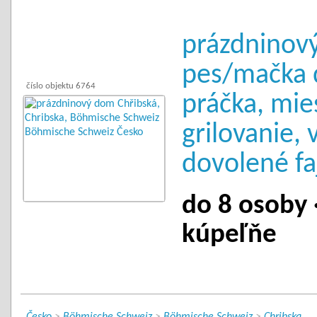
prázdninový
pes/mačka 
číslo objektu 6764
práčka, mie
grilovanie, 
dovolené fa
do 8 osoby ·
kúpeľňe