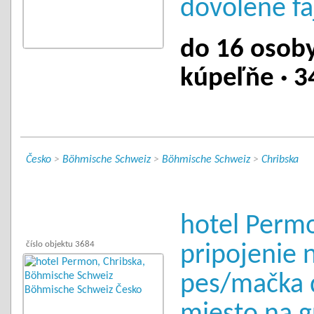
dovolené fa
do 16 osoby 
kúpeľňe · 3
Česko
>
Böhmische Schweiz
>
Böhmische Schweiz
>
Chribska
hotel Permo
číslo objektu 3684
pripojenie n
pes/mačka 