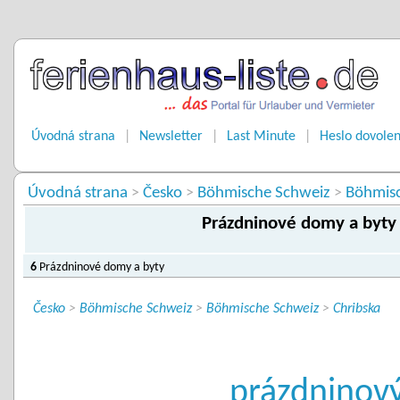
Úvodná strana
|
Newsletter
|
Last Minute
|
Heslo dovole
Úvodná strana
Česko
Böhmische Schweiz
Böhmis
>
>
>
Prázdninové domy a byty 
6
Prázdninové domy a byty
Česko
>
Böhmische Schweiz
>
Böhmische Schweiz
>
Chribska
prázdninov