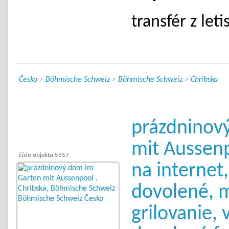
transfér z let
Česko
>
Böhmische Schweiz
>
Böhmische Schweiz
>
Chribska
prázdninov
mit Aussenp
číslo objektu 5557
na internet
dovolené, 
grilovanie, 