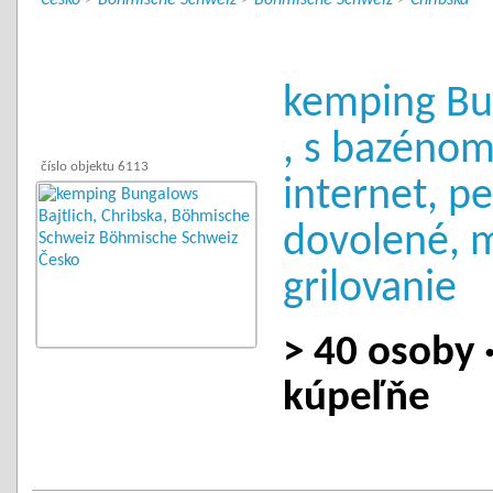
Česko
>
Böhmische Schweiz
>
Böhmische Schweiz
>
Chribska
kemping Bu
, s bazénom
číslo objektu 6113
internet, p
dovolené, 
grilovanie
> 40 osoby ·
kúpeľňe