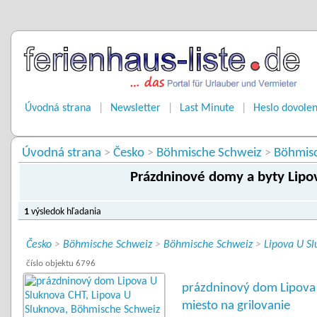
Úvodná strana
|
Newsletter
|
Last Minute
|
Heslo dovole
Úvodná strana
Česko
Böhmische Schweiz
Böhmis
>
>
>
Prázdninové domy a byty Lipo
1
výsledok hľadania
Česko
>
Böhmische Schweiz
>
Böhmische Schweiz
>
Lipova U S
číslo objektu 6796
prázdninový dom Lipova 
miesto na grilovanie