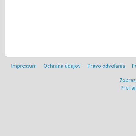
Impressum
Ochrana údajov
Právo odvolania
P
Zobraz
Prenaj