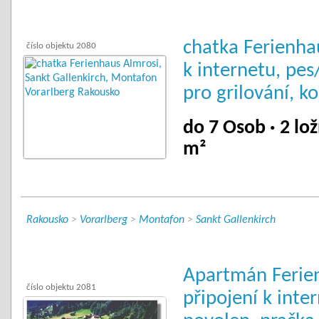
chatka Ferienhau
číslo objektu 2080
k internetu, pe
pro grilování, k
do 7 Osob · 2 lož
m²
Rakousko
>
Vorarlberg
>
Montafon
>
Sankt Gallenkirch
Apartmán Ferie
číslo objektu 2081
připojení k inte