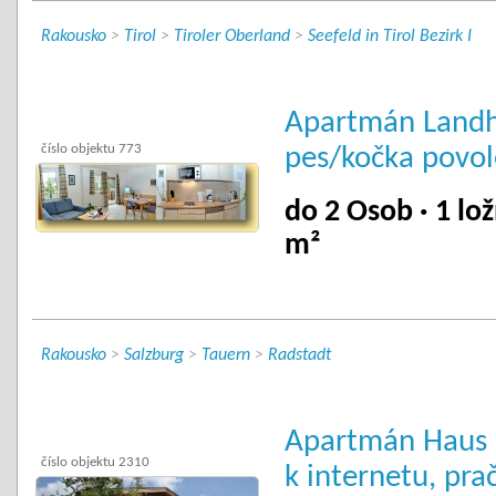
Rakousko
>
Tirol
>
Tiroler Oberland
>
Seefeld in Tirol Bezirk I
Apartmán Landha
číslo objektu 773
pes/kočka povo
do 2 Osob · 1 lož
m²
Rakousko
>
Salzburg
>
Tauern
>
Radstadt
Apartmán Haus M
číslo objektu 2310
k internetu, pra