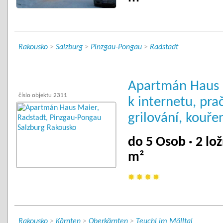
Rakousko
>
Salzburg
>
Pinzgau-Pongau
>
Radstadt
Apartmán Haus M
číslo objektu 2311
k internetu, pra
grilování, kouře
do 5 Osob · 2 lož
m²
Rakousko
>
Kärnten
>
Oberkärnten
>
Teuchl im Mölltal