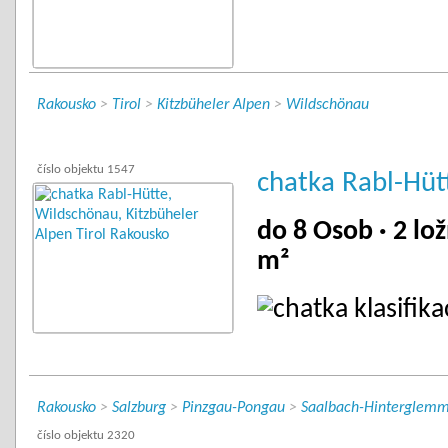
Rakousko
>
Tirol
>
Kitzbüheler Alpen
>
Wildschönau
číslo objektu 1547
chatka Rabl-Hüt
do 8 Osob · 2 lož
m²
Rakousko
>
Salzburg
>
Pinzgau-Pongau
>
Saalbach-Hinterglem
číslo objektu 2320