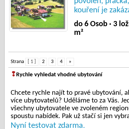
povolen, pračka,
kouření je zaká
do 6 Osob · 3 lož
m²
Strana
[ 1 ]
2
3
4
»
❢
Rychle vyhledat vhodné ubytování
Chcete rychle najít to pravé ubytování, 
více ubytovatelů? Uděláme to za Vás. Je
všechny ubytovatele ve zvoleném regionu
spoustu nabídek. Pak už stačí si jen vybra
Nyní testovat zdarma.