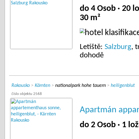
do 4 Osob · 20 lo
30 m²
Letiště:
Salzburg
, 
dohodě
Rakousko
>
Kärnten
>
nationalpark hohe tauern
>
heiligenblut
číslo objektu 2568
Apartmán appa
do 2 Osob · 1 lož