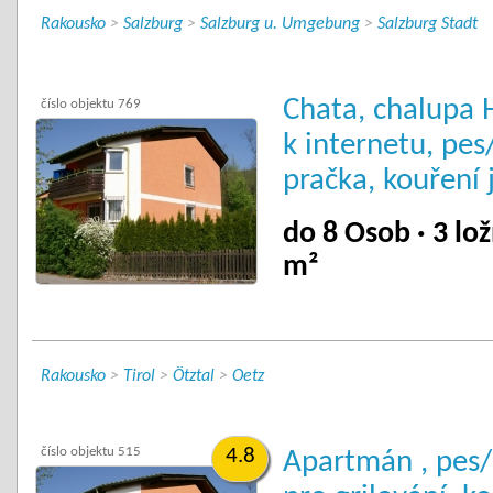
Rakousko
>
Salzburg
>
Salzburg u. Umgebung
>
Salzburg Stadt
Chata, chalupa H
číslo objektu 769
k internetu, pes
pračka, kouření 
do 8 Osob · 3 lož
m²
Rakousko
>
Tirol
>
Ötztal
>
Oetz
číslo objektu 515
4.8
Apartmán , pes/