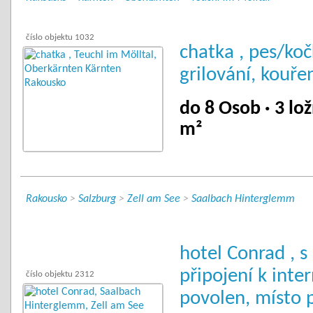
číslo objektu 1032
chatka , pes/ko
grilování, kouře
do 8 Osob · 3 lož
m²
Rakousko
>
Salzburg
>
Zell am See
>
Saalbach Hinterglemm
hotel Conrad , s
připojení k inte
číslo objektu 2312
povolen, místo p