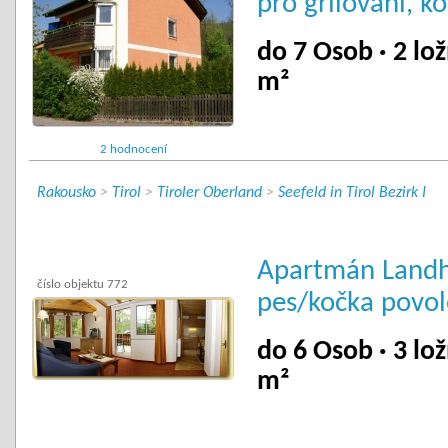
pro grilování, k
do 7 Osob · 2 lož
m²
2 hodnocení
Rakousko
>
Tirol
>
Tiroler Oberland
>
Seefeld in Tirol Bezirk I
Apartmán Landha
číslo objektu 772
pes/kočka povol
do 6 Osob · 3 lož
m²