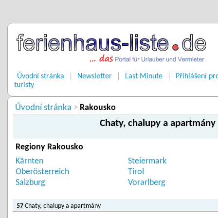
Úvodní stránka
|
Newsletter
|
Last Minute
|
Přihlášení pr
turisty
Úvodní stránka
>
Rakousko
Chaty, chalupy a apartmány
Regiony Rakousko
Kärnten
Steiermark
Oberösterreich
Tirol
Salzburg
Vorarlberg
57
Chaty, chalupy a apartmány