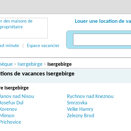
Louer une location de v
ast minute
|
Espace vacancier
chèque
Isergebirge
>
>
Isergebirge
tions de vacances Isergebirge
re Isergebirge
Janov nad Nisou
Rychnov nad Kneznou
Josefuv Dul
Smrzovka
Korenov
Velke Hamry
Mimon
Zelezny Brod
Prichovice