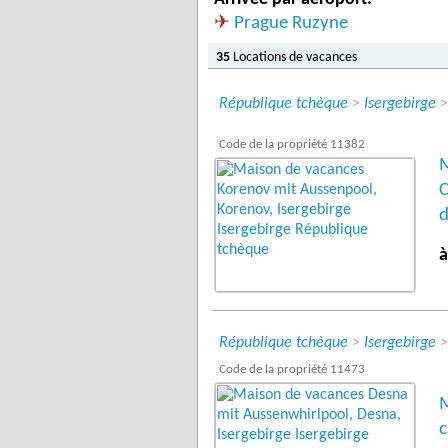
✈
Prague Ruzyne
35
Locations de vacances
République tchèque
>
Isergebirge
Code de la propriété 11382
M
C
d
à
République tchèque
>
Isergebirge
Code de la propriété 11473
M
c