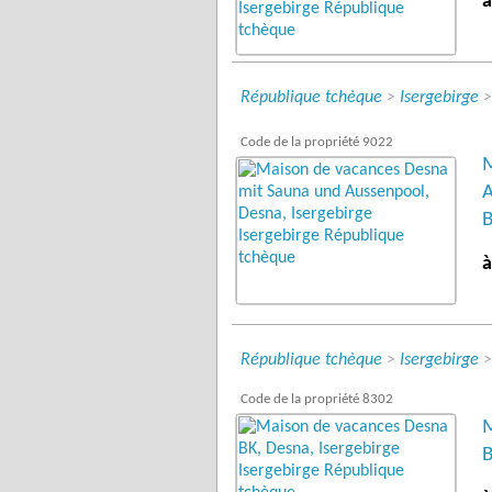
à
République tchèque
>
Isergebirge
Code de la propriété 9022
M
A
B
à
République tchèque
>
Isergebirge
Code de la propriété 8302
M
B