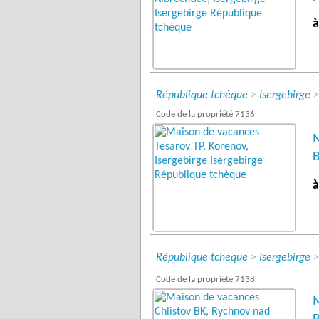
à
République tchèque
>
Isergebirge
Code de la propriété 7136
M
B
à
République tchèque
>
Isergebirge
Code de la propriété 7138
M
B