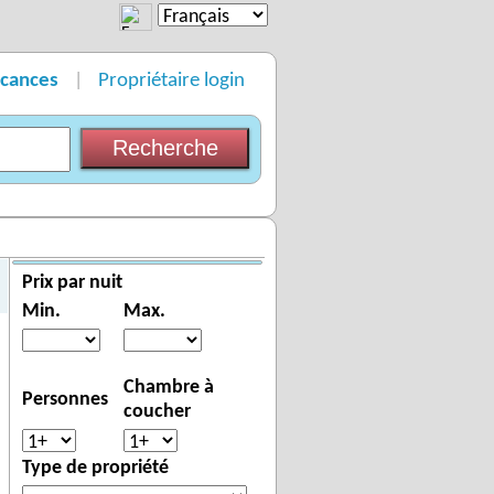
acances
Propriétaire login
|
Prix par nuit
Min.
Max.
Chambre à
Personnes
coucher
Type de propriété