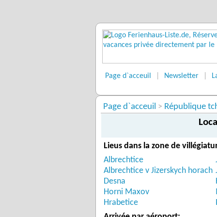
Page d`acceuil
|
Newsletter
|
L
Page d`acceuil
République t
>
Loca
Lieus dans la zone de villégiatu
Albrechtice
Albrechtice v Jizerskych horach
Desna
Horni Maxov
Hrabetice
Arrivée par aéroport: