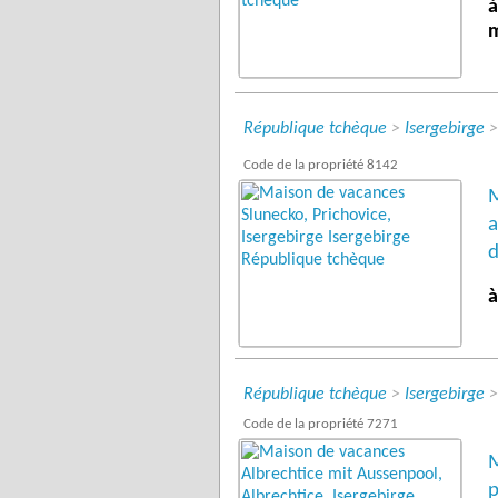
à
République tchèque
>
Isergebirge
Code de la propriété 8142
M
a
d
à
République tchèque
>
Isergebirge
Code de la propriété 7271
M
p