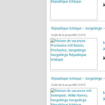
à
République tchèque
>
Isergebirge
Code de la propriété 11474
M
a
à
République tchèque
>
Isergebirge
Code de la propriété 11475
M
à