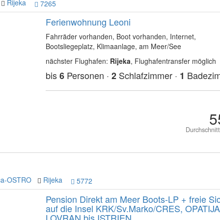
Rijeka
7265
Ferienwohnung Leoni
Fahrräder vorhanden, Boot vorhanden, Internet,
Bootsliegeplatz, Klimaanlage, am Meer/See
nächster Flughafen:
Rijeka
, Flughafentransfer möglich
bis
Personen ·
Schlafzimmer ·
Badezi
6
2
1
5
Durchschnit
ica-OSTRO
Rijeka
5772
Pension Direkt am Meer Boots-LP + freie Si
auf die Insel KRK/Sv.Marko/CRES, OPATIJA
LOVRAN bis ISTRIEN