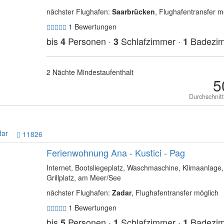
nächster Flughafen:
Saarbrücken
, Flughafentransfer m
1 Bewertungen
bis
Personen ·
Schlafzimmer ·
Badezi
4
3
1
2 Nächte Mindestaufenthalt
5
Durchschnit
dar
11826
Ferienwohnung Ana - Kustici - Pag
Internet, Bootsliegeplatz, Waschmaschine, Klimaanlage,
Grillplatz, am Meer/See
nächster Flughafen:
Zadar
, Flughafentransfer möglich
1 Bewertungen
bis
Personen ·
Schlafzimmer ·
Badezi
5
1
1