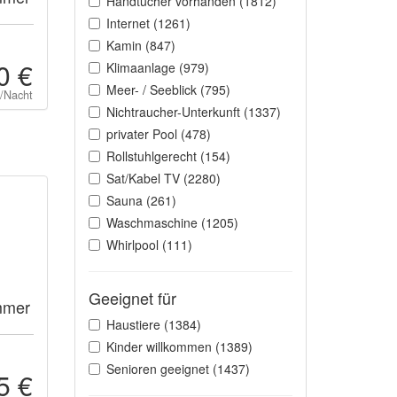
Handtücher vorhanden (1812)
Internet (1261)
Kamin (847)
0 €
Klimaanlage (979)
Meer- / Seeblick (795)
t/Nacht
Nichtraucher-Unterkunft (1337)
privater Pool (478)
Rollstuhlgerecht (154)
Sat/Kabel TV (2280)
Sauna (261)
Waschmaschine (1205)
Whirlpool (111)
Geeignet für
mmer
Haustiere (1384)
Kinder willkommen (1389)
Senioren geeignet (1437)
5 €