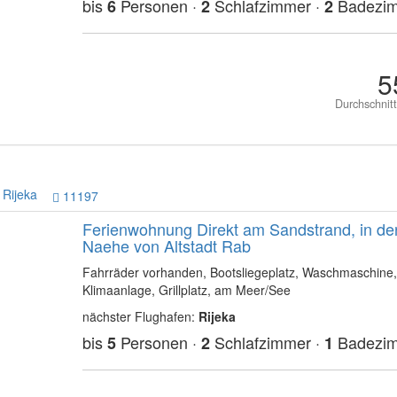
bis
Personen ·
Schlafzimmer ·
Badezi
6
2
2
5
Durchschnit
Rijeka
11197
Ferienwohnung Direkt am Sandstrand, in de
Naehe von Altstadt Rab
Fahrräder vorhanden, Bootsliegeplatz, Waschmaschine,
Klimaanlage, Grillplatz, am Meer/See
nächster Flughafen:
Rijeka
bis
Personen ·
Schlafzimmer ·
Badezi
5
2
1