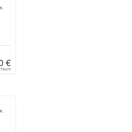
e,
0 €
t/Nacht
e,