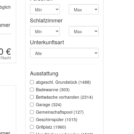
öglich
Schlafzimmer
mmer
Unterkunftsart
0 €
t/Nacht
Ausstattung
abgeschl. Grundstück (1488)
Badewanne (303)
Bettwäsche vorhanden (2314)
Garage (324)
Gemeinschaftspool (127)
Geschirrspüler (1015)
Grillplatz (1960)
mmer