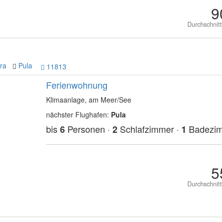
9
Durchschnit
ra
Pula
11813
Ferienwohnung
Klimaanlage, am Meer/See
nächster Flughafen:
Pula
bis
Personen ·
Schlafzimmer ·
Badezi
6
2
1
5
Durchschnit