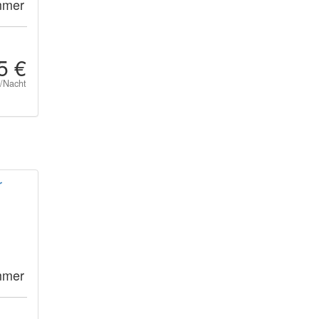
mmer
5 €
t/Nacht
r
mmer