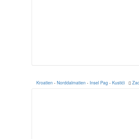
Kroatien
-
Norddalmatien
-
Insel Pag
-
Kustići
Za