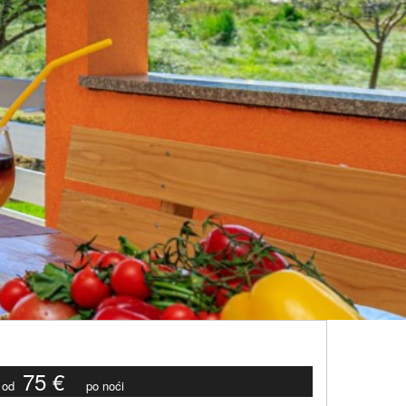
75 €
od
po noći