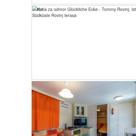
terasa
kuhinja i dnevni boravak