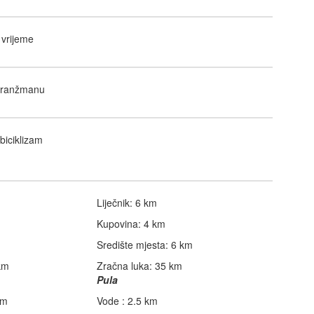
vrijeme
 aranžmanu
biciklizam
Liječnik: 6 km
Kupovina: 4 km
Središte mjesta: 6 km
km
Zračna luka: 35 km
Pula
km
Vode : 2.5 km