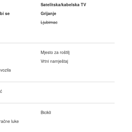
Satelitska/kabelska TV
bi se
Grijanje
Ljubimac
Mjesto za roštilj
Vrtni namještaj
vozila
ć
Bicikli
račne luke