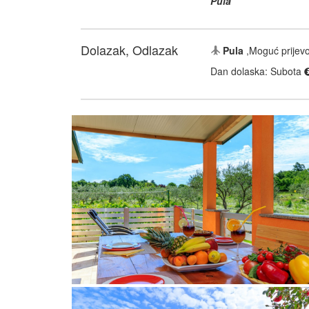
Pula
Dolazak, Odlazak
Pula
,Moguć prijevo
Dan dolaska: Subota
terasa
pogled na