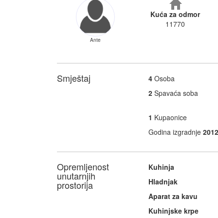
Kuća za odmor
11770
Ante
Smještaj
4
Osoba
2
Spavaća soba
1
Kupaonice
Godina izgradnje
201
Opremljenost
Kuhinja
unutarnjih
Hladnjak
prostorija
Aparat za kavu
Kuhinjske krpe