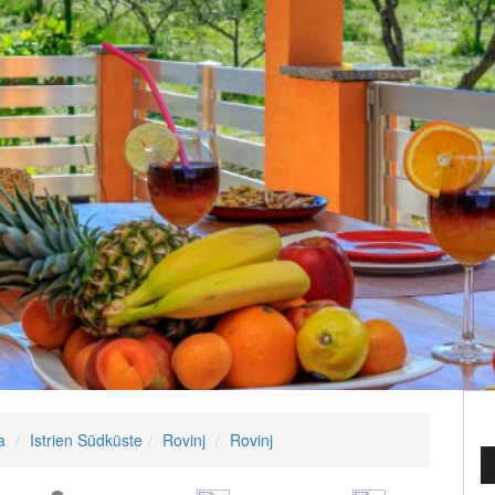
a
Istrien Südküste
Rovinj
Rovinj