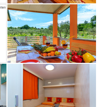
terasa
soba sa dva odvojena kreveta