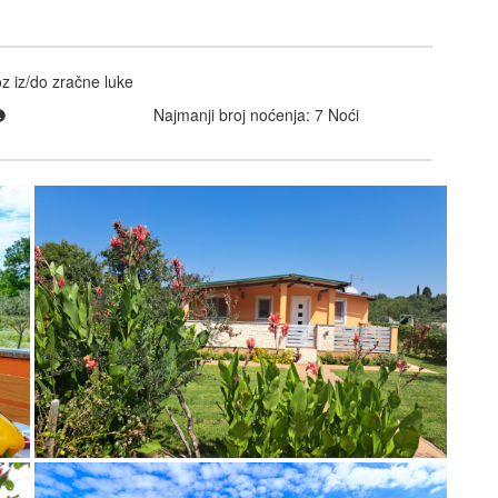
z iz/do zračne luke
Najmanji broj noćenja: 7 Noći
pogled
pogled smjestajne jedinice