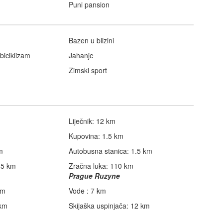
Puni pansion
Bazen u blizini
biciklizam
Jahanje
Zimski sport
Liječnik: 12 km
Kupovina: 1.5 km
m
Autobusna stanica: 1.5 km
2.5 km
Zračna luka: 110 km
Prague Ruzyne
km
Vode : 7 km
 km
Skijaška uspinjača: 12 km