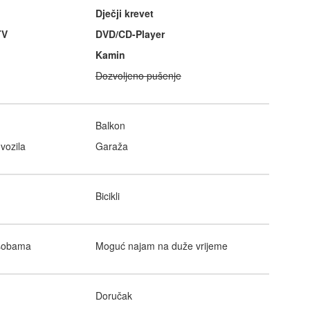
Dječji krevet
TV
DVD/CD-Player
Kamin
Dozvoljeno pušenje
Balkon
vozila
Garaža
Bicikli
osobama
Moguć najam na duže vrijeme
Doručak