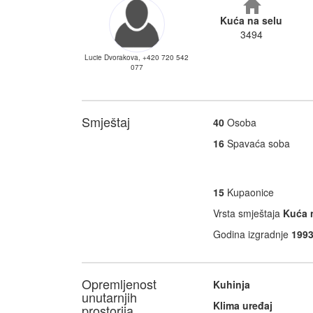
Kuća na selu
3494
Lucie Dvorakova, +420 720 542
077
Smještaj
40
Osoba
16
Spavaća soba
15
Kupaonice
Vrsta smještaja
Kuća 
Godina izgradnje
199
Opremljenost
Kuhinja
unutarnjih
Klima uređaj
prostorija