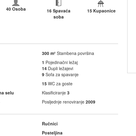
40 Osoba
16 Spavaća
15 Kupaonice
soba
300 m²
Stambena površina
1
Pojedinačni ležaj
14
Dupli ležajevi
9
Sofa za spavanje
15
WC za goste
na selu
Klasificiranje
3
3
Posljednje renoviranje
2009
Ručnici
Posteljina