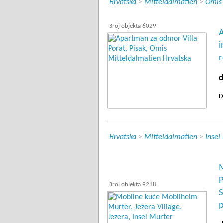
Hrvatska
>
Mitteldalmatien
>
Omis
Broj objekta 6029
A
i
r
d
D
Hrvatska
>
Mitteldalmatien
>
Insel
M
P
Broj objekta 9218
S
p