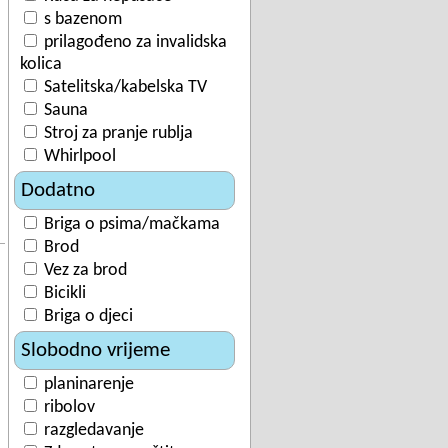
s bazenom
prilagođeno za invalidska
kolica
Satelitska/kabelska TV
Sauna
Stroj za pranje rublja
Whirlpool
Dodatno
Briga o psima/mačkama
Brod
Vez za brod
Bicikli
Briga o djeci
Slobodno vrijeme
planinarenje
ribolov
razgledavanje