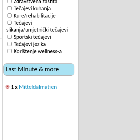
Zdravstvena zaštita
Tečajevi kuhanja
Kure/rehabilitacije
Tečajevi
slikanja/umjetnički tečajevi
Sportski tečajevi
Tečajevi jezika
Korištenje wellness-a
Last Minute & more
☀
Mitteldalmatien
1 x