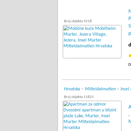
M
P
Broj objekta 9218
S
p
d
D
Hrvatska
>
Mitteldalmatien
>
Insel
Broj objekta 11821
A
,
M