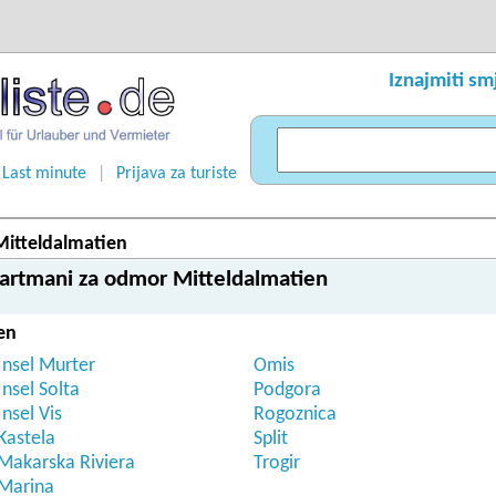
Iznajmiti sm
Last minute
|
Prijava za turiste
Mitteldalmatien
partmani za odmor Mitteldalmatien
en
Insel Murter
Omis
Insel Solta
Podgora
Insel Vis
Rogoznica
Kastela
Split
Makarska Riviera
Trogir
Marina