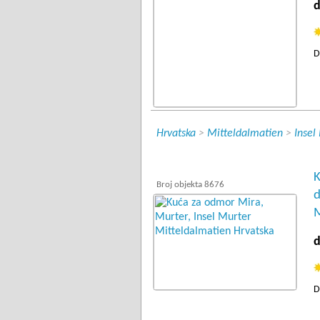
d
D
Hrvatska
>
Mitteldalmatien
>
Insel
K
Broj objekta 8676
d
M
d
D