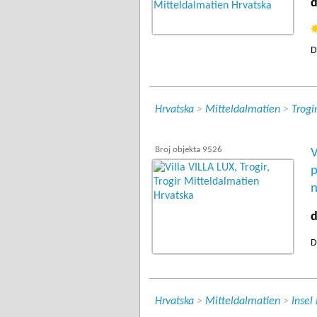
d
D
Hrvatska
>
Mitteldalmatien
>
Trogi
Broj objekta 9526
V
p
n
d
D
Hrvatska
>
Mitteldalmatien
>
Insel