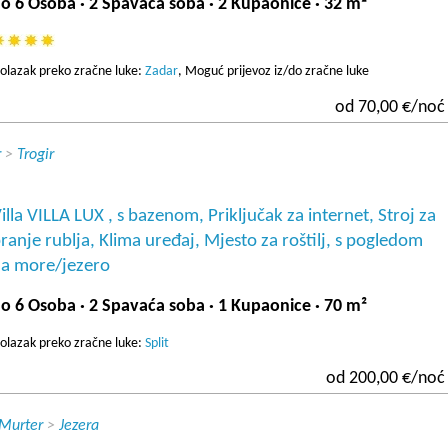
o 6 Osoba · 2 Spavaća soba · 2 Kupaonice · 32 m²
olazak preko zračne luke:
Zadar
, Moguć prijevoz iz/do zračne luke
od 70,00 €/noć
r
>
Trogir
illa VILLA LUX , s bazenom, Priključak za internet, Stroj za
ranje rublja, Klima uređaj, Mjesto za roštilj, s pogledom
a more/jezero
o 6 Osoba · 2 Spavaća soba · 1 Kupaonice · 70 m²
olazak preko zračne luke:
Split
od 200,00 €/noć
 Murter
>
Jezera