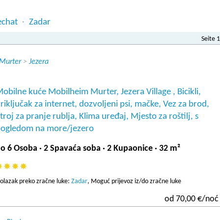
echat
Zadar
·
Seite 1
 Murter
>
Jezera
obilne kuće Mobilheim Murter, Jezera Village , Bicikli,
riključak za internet, dozvoljeni psi, mačke, Vez za brod,
troj za pranje rublja, Klima uređaj, Mjesto za roštilj, s
ogledom na more/jezero
o 6 Osoba · 2 Spavaća soba · 2 Kupaonice · 32 m²
olazak preko zračne luke:
Zadar
, Moguć prijevoz iz/do zračne luke
od 70,00 €/noć