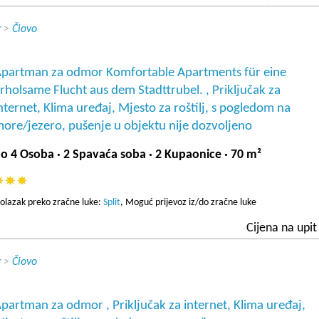
r
>
Čiovo
partman za odmor Komfortable Apartments für eine
rholsame Flucht aus dem Stadttrubel. , Priključak za
nternet, Klima uređaj, Mjesto za roštilj, s pogledom na
ore/jezero, pušenje u objektu nije dozvoljeno
o 4 Osoba · 2 Spavaća soba · 2 Kupaonice · 70 m²
olazak preko zračne luke:
Split
, Moguć prijevoz iz/do zračne luke
Cijena na upit
r
>
Čiovo
partman za odmor , Priključak za internet, Klima uređaj,