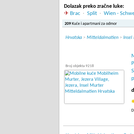
Dolazak preko zračne luke:
✈
Brac
Split
Wien - Schw
·
·
209
Kuće i apartmani za odmor
Hrvatska
>
Mitteldalmatien
>
Insel
M
P
Broj objekta 9218
S
p
d
D