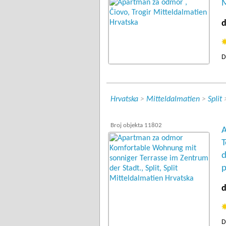
M
d
D
Hrvatska
>
Mitteldalmatien
>
Split
Broj objekta 11802
A
T
d
p
d
D