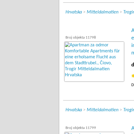
Hrvatska
>
Mitteldalmatien
>
Trogi
A
e
Broj objekta 11798
i
m
d
D
Hrvatska
>
Mitteldalmatien
>
Trogi
A
Broj objekta 11799