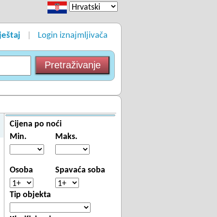
ještaj
Login iznajmljivača
|
Cijena po noći
Min.
Maks.
Osoba
Spavaća soba
Tip objekta