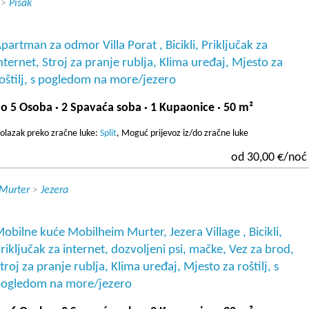
>
Pisak
partman za odmor Villa Porat , Bicikli, Priključak za
nternet, Stroj za pranje rublja, Klima uređaj, Mjesto za
oštilj, s pogledom na more/jezero
o 5 Osoba · 2 Spavaća soba · 1 Kupaonice · 50 m²
olazak preko zračne luke:
Split
, Moguć prijevoz iz/do zračne luke
od 30,00 €/noć
 Murter
>
Jezera
obilne kuće Mobilheim Murter, Jezera Village , Bicikli,
riključak za internet, dozvoljeni psi, mačke, Vez za brod,
troj za pranje rublja, Klima uređaj, Mjesto za roštilj, s
ogledom na more/jezero