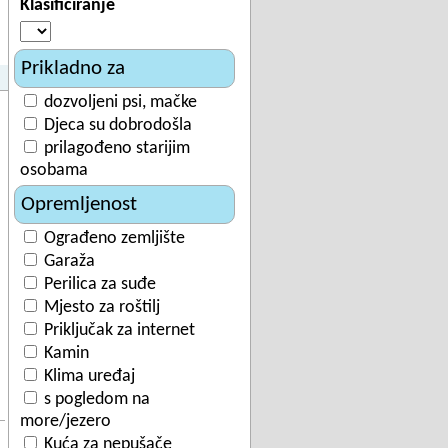
Klasificiranje
Prikladno za
dozvoljeni psi, mačke
Djeca su dobrodošla
prilagođeno starijim
osobama
Opremljenost
Ograđeno zemljište
Garaža
Perilica za suđe
Mjesto za roštilj
Priključak za internet
Kamin
Klima uređaj
s pogledom na
more/jezero
Kuća za nepušače