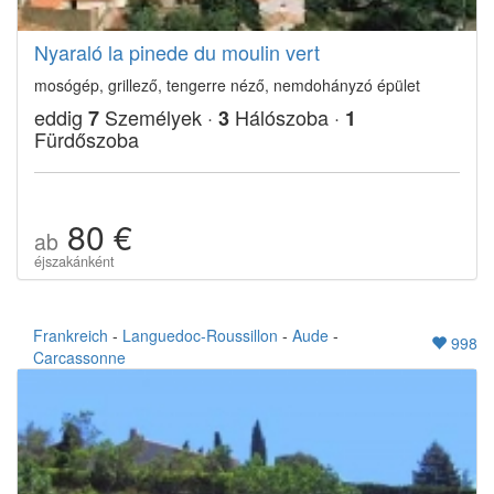
Nyaraló la pinede du moulin vert
mosógép, grillező, tengerre néző, nemdohányzó épület
eddig
Személyek ·
Hálószoba ·
7
3
1
Fürdőszoba
80 €
ab
éjszakánként
Frankreich
-
Languedoc-Roussillon
-
Aude
-
998
Carcassonne