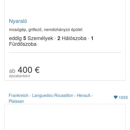
Nyaraló
mosógép, grillező, nemdohányzó épület
eddig
Személyek ·
Hálószoba ·
5
2
1
Fürdőszoba
400 €
ab
éjszakánként
Frankreich
-
Languedoc-Roussillon
-
Herault
-
1655
Plaissan