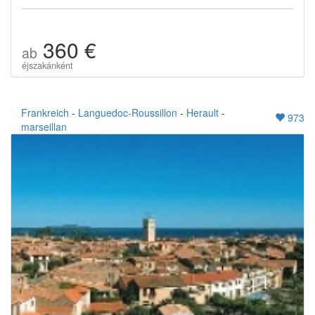
360 €
ab
éjszakánként
Frankreich
-
Languedoc-Roussillon
-
Herault
-
973
marseillan