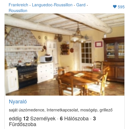
Frankreich
-
Languedoc-Roussillon
-
Gard
-
595
Roussillon
Nyaraló
saját úszómedence, Internetkapcsolat, mosógép, grillező
eddig
Személyek ·
Hálószoba ·
12
6
3
Fürdőszoba