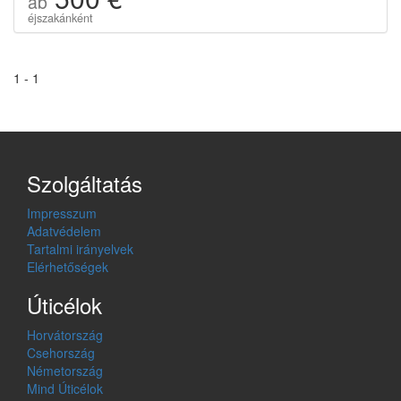
ab
éjszakánként
1 - 1
Szolgáltatás
Impresszum
Adatvédelem
Tartalmi irányelvek
Elérhetőségek
Úticélok
Horvátország
Csehország
Németország
Mind Úticélok