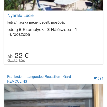
Nyaraló Lucie
kutya/macska megengedett, mosógép
eddig
Személyek ·
Hálószoba ·
6
3
1
Fürdőszoba
22 €
ab
éjszakánként
Frankreich
-
Languedoc-Roussillon
-
Gard
-
594
REMOULINS