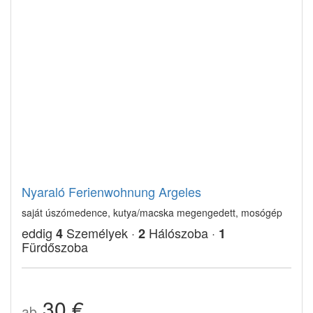
Nyaraló Ferienwohnung Argeles
saját úszómedence, kutya/macska megengedett, mosógép
eddig
Személyek ·
Hálószoba ·
4
2
1
Fürdőszoba
30 €
ab