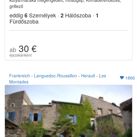
kutya/macska megengedett, mosógép, Klímaberendezés,
grillező
eddig
Személyek ·
Hálószoba ·
6
2
1
Fürdőszoba
30 €
ab
éjszakánként
Frankreich
-
Languedoc-Roussillon
-
Herault
-
Les
1866
Montades