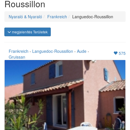
Roussillon
Nyaraló & Nyaraló
Frankreich
Languedoc-Roussillon
megjelenítés Területek
Frankreich
-
Languedoc-Roussillon
-
Aude
-
575
Gruissan