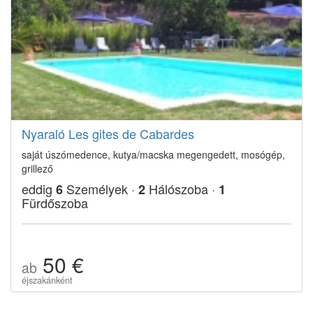
Nyaraló Les gites de Cabardes
saját úszómedence, kutya/macska megengedett, mosógép,
grillező
eddig
Személyek ·
Hálószoba ·
6
2
1
Fürdőszoba
50 €
ab
éjszakánként