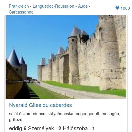
Frankreich
-
Languedoc-Roussillon
-
Aude
-
1000
Carcassonne
Nyaraló Gites du cabardes
saját úszómedence, kutya/macska megengedett, mosógép,
grillező
eddig
Személyek ·
Hálószoba ·
6
2
1