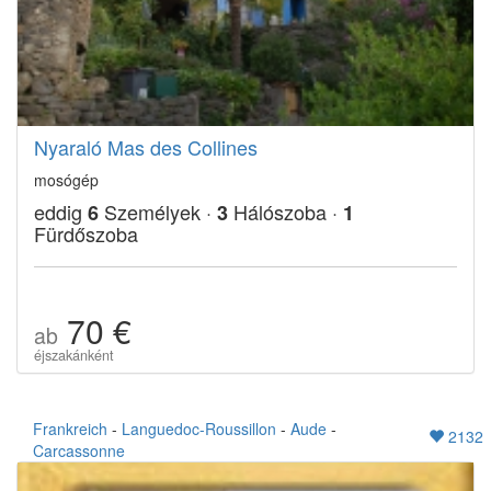
Nyaraló Mas des Collines
mosógép
eddig
Személyek ·
Hálószoba ·
6
3
1
Fürdőszoba
70 €
ab
éjszakánként
Frankreich
-
Languedoc-Roussillon
-
Aude
-
2132
Carcassonne