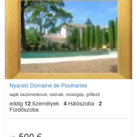
Nyaraló Domaine de Poulharies
saját úszómedence, csónak, mosógép, grillező
eddig
Személyek ·
Hálószoba ·
12
4
2
Fürdőszoba
500 €