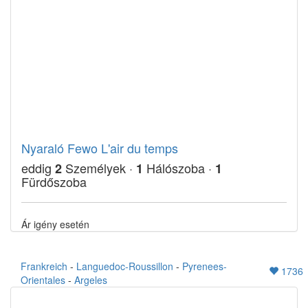
Nyaraló Fewo L'air du temps
eddig
Személyek ·
Hálószoba ·
2
1
1
Fürdőszoba
Ár igény esetén
Frankreich
-
Languedoc-Roussillon
-
Pyrenees-
1736
Orientales
-
Argeles