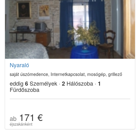
Nyaraló
saját úszómedence, Internetkapcsolat, mosógép, grillező
eddig
Személyek ·
Hálószoba ·
6
2
1
Fürdőszoba
171 €
ab
éjszakánként