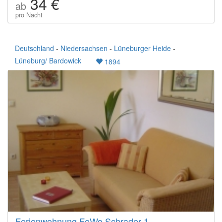
34 €
ab
pro Nacht
Deutschland
-
Niedersachsen
-
Lüneburger Heide
-
Lüneburg/ Bardowick
1894
Ferienwohnung FeWo Schrader 1