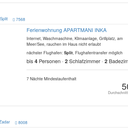
Split
7568
Ferienwohnung APARTMANI INKA
Internet, Waschmaschine, Klimaanlage, Grillplatz, am
Meer/See, rauchen im Haus nicht erlaubt
nächster Flughafen:
Split
, Flughafentransfer möglich
bis
Personen ·
Schlafzimmer ·
Badezi
4
2
2
7 Nächte Mindestaufenthalt
5
Durchschnit
Zadar
8008