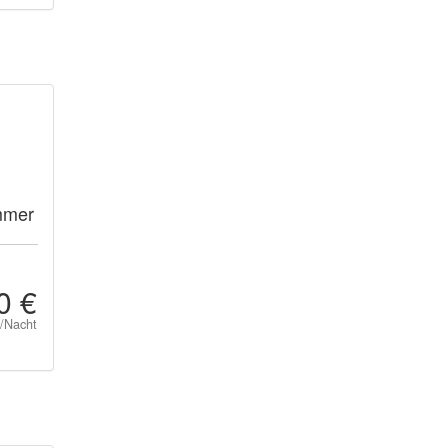
mmer
0 €
t/Nacht