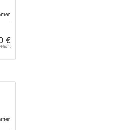
mmer
0 €
t/Nacht
mmer