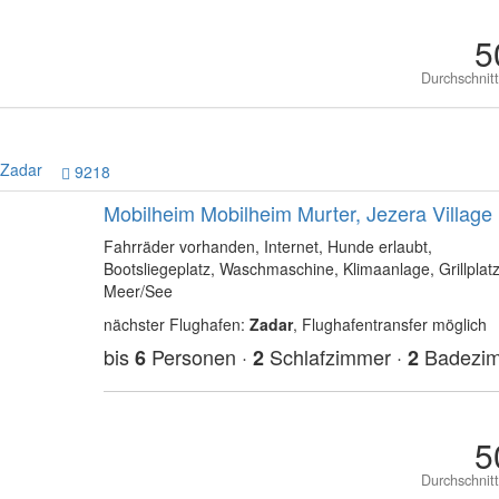
5
Durchschnit
Zadar
9218
Mobilheim Mobilheim Murter, Jezera Village
Fahrräder vorhanden, Internet, Hunde erlaubt,
Bootsliegeplatz, Waschmaschine, Klimaanlage, Grillplat
Meer/See
nächster Flughafen:
Zadar
, Flughafentransfer möglich
bis
Personen ·
Schlafzimmer ·
Badezi
6
2
2
5
Durchschnit