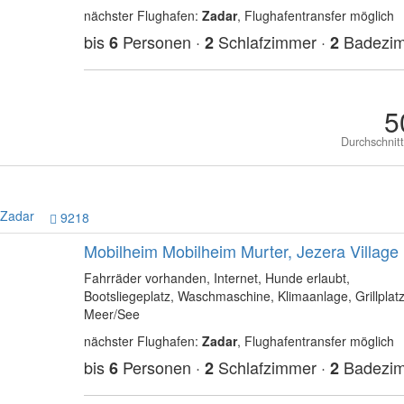
nächster Flughafen:
Zadar
, Flughafentransfer möglich
bis
Personen ·
Schlafzimmer ·
Badezi
6
2
2
5
Durchschnit
Zadar
9218
Mobilheim Mobilheim Murter, Jezera Village
Fahrräder vorhanden, Internet, Hunde erlaubt,
Bootsliegeplatz, Waschmaschine, Klimaanlage, Grillplat
Meer/See
nächster Flughafen:
Zadar
, Flughafentransfer möglich
bis
Personen ·
Schlafzimmer ·
Badezi
6
2
2