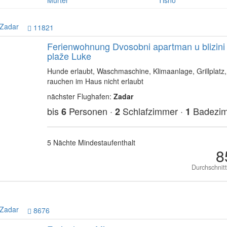
Murter
Tisno
Zadar
11821
Ferienwohnung Dvosobni apartman u blizini
plaže Luke
Hunde erlaubt, Waschmaschine, Klimaanlage, Grillplatz,
rauchen im Haus nicht erlaubt
nächster Flughafen:
Zadar
bis
Personen ·
Schlafzimmer ·
Badezi
6
2
1
5 Nächte Mindestaufenthalt
8
Durchschnit
Zadar
8676