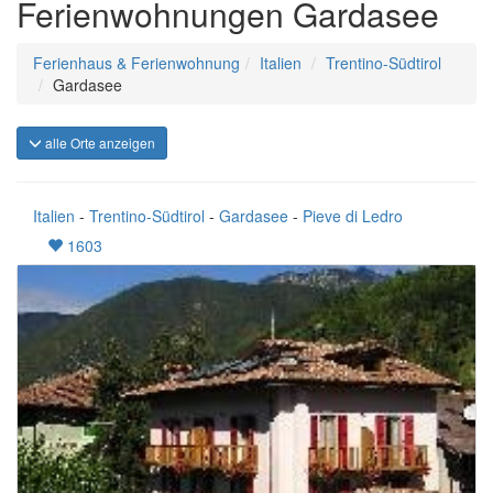
Ferienwohnungen Gardasee
Ferienhaus & Ferienwohnung
Italien
Trentino-Südtirol
Gardasee
alle Orte anzeigen
Italien
-
Trentino-Südtirol
-
Gardasee
-
Pieve di Ledro
1603