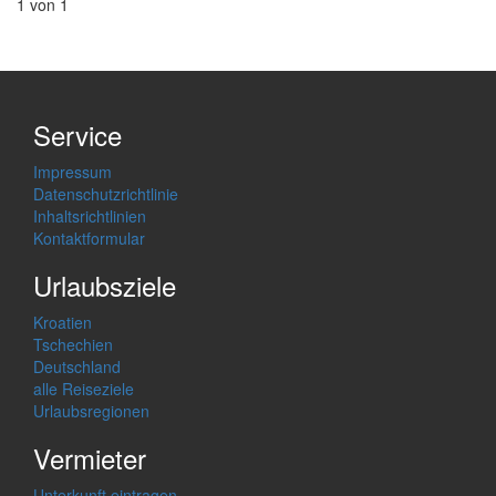
1 von 1
Service
Impressum
Datenschutzrichtlinie
Inhaltsrichtlinien
Kontaktformular
Urlaubsziele
Kroatien
Tschechien
Deutschland
alle Reiseziele
Urlaubsregionen
Vermieter
Unterkunft eintragen