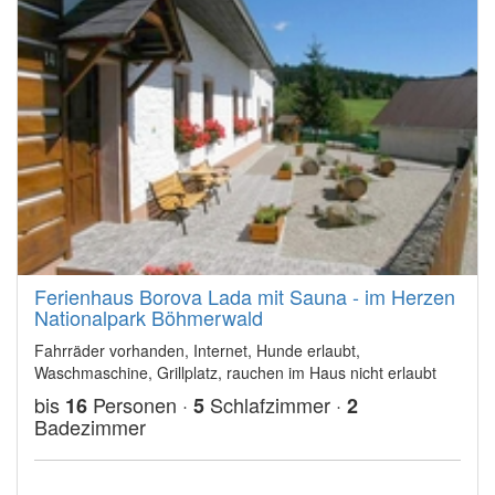
Ferienhaus Borova Lada mit Sauna - im Herzen
Nationalpark Böhmerwald
Fahrräder vorhanden, Internet, Hunde erlaubt,
Waschmaschine, Grillplatz, rauchen im Haus nicht erlaubt
bis
Personen ·
Schlafzimmer ·
16
5
2
Badezimmer