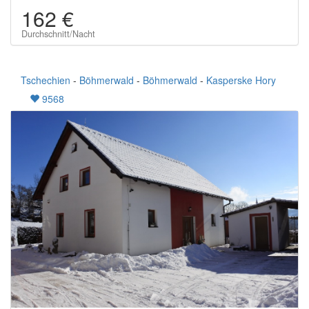
162 €
Durchschnitt/Nacht
Tschechien
-
Böhmerwald
-
Böhmerwald
-
Kasperske Hory
9568