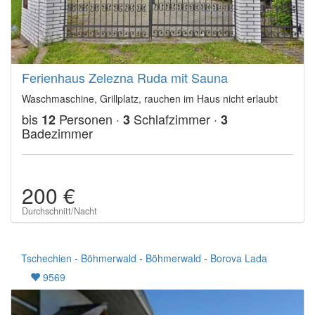
Ferienhaus Zelezna Ruda mit Sauna
Waschmaschine, Grillplatz, rauchen im Haus nicht erlaubt
bis
Personen ·
Schlafzimmer ·
12
3
3
Badezimmer
200 €
Durchschnitt/Nacht
Tschechien
-
Böhmerwald
-
Böhmerwald
-
Borova Lada
9569