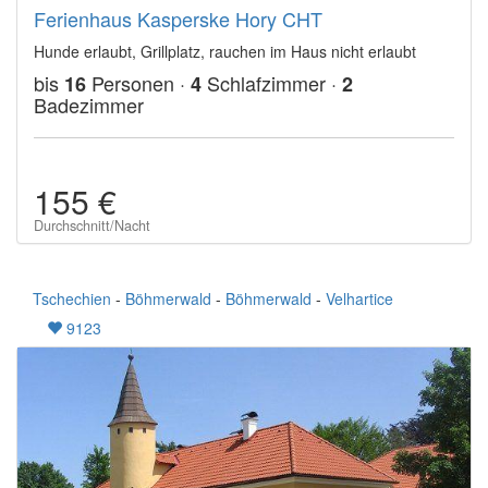
Ferienhaus Kasperske Hory CHT
Hunde erlaubt, Grillplatz, rauchen im Haus nicht erlaubt
bis
Personen ·
Schlafzimmer ·
16
4
2
Badezimmer
155 €
Durchschnitt/Nacht
Tschechien
-
Böhmerwald
-
Böhmerwald
-
Velhartice
9123