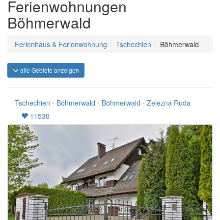
Ferienwohnungen
Böhmerwald
Ferienhaus & Ferienwohnung
Tschechien
Böhmerwald
alle Gebiete anzeigen
Tschechien
-
Böhmerwald
-
Böhmerwald
-
Zelezna Ruda
11530