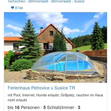
Tschechien
-
Böhmerwald
-
Böhmerwald
-
Susice
8746
Ferienhaus Petrovice u Susice TR
mit Pool, Internet, Hunde erlaubt, Grillplatz, rauchen im Haus
nicht erlaubt
bis
Personen ·
Schlafzimmer ·
16
5
3