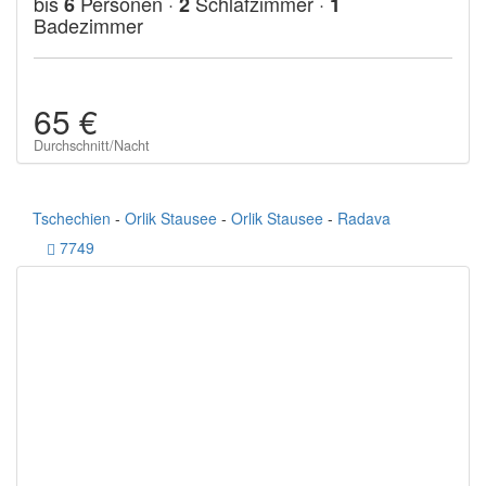
bis
Personen ·
Schlafzimmer ·
6
2
1
Badezimmer
65 €
Durchschnitt/Nacht
Tschechien
-
Orlik Stausee
-
Orlik Stausee
-
Radava
7749