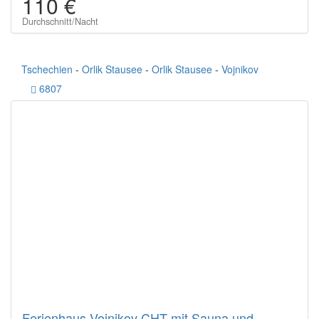
110 €
Durchschnitt/Nacht
Tschechien
-
Orlik Stausee
-
Orlik Stausee
-
Vojnikov
6807
Ferienhaus Vojnikov CHT mit Sauna und