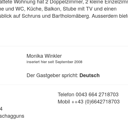
attete Wohnung hat 2 Doppelzimmer, 2 kleine Einzelzimm
he und WC, Küche, Balkon, Stube mit TV und einen 
blick auf Schruns und Bartholomäberg. Ausserdem biete
Monika Winkler
inseriert hier seit September 2008
Der Gastgeber spricht:
Deutsch
Telefon 0043 664 2718703
Mobil ++43 (0)6642718703
14
Tschagguns