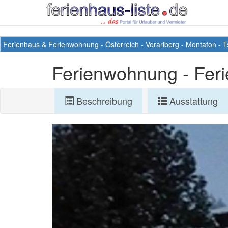
Ferienhaus & Ferienwohnung
-
Österreich
-
Vorarlberg
-
Montafon
-
T
Ferienwohnung - Fer
Beschreibung
Ausstattung