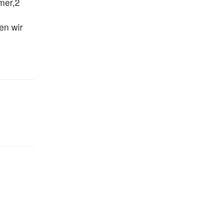
er,2 
n wir 