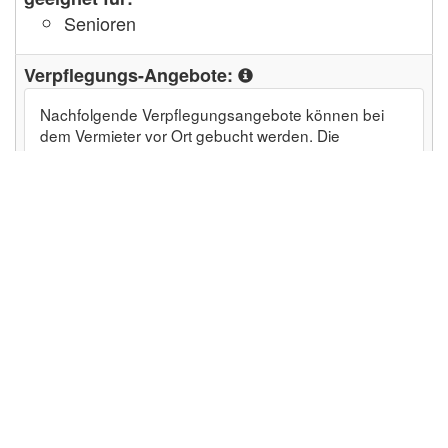
Senioren
Verpflegungs-Angebote:
Nachfolgende Verpflegungsangebote können bei
dem Vermieter vor Ort gebucht werden. Die
Bezahlung erfolgt direkt beim Vermieter.
Brötchenservice
Freizeit-Angebote:
Boot, Kanu, Segeln
Wassersport
Reiten
Wandern
Golfen