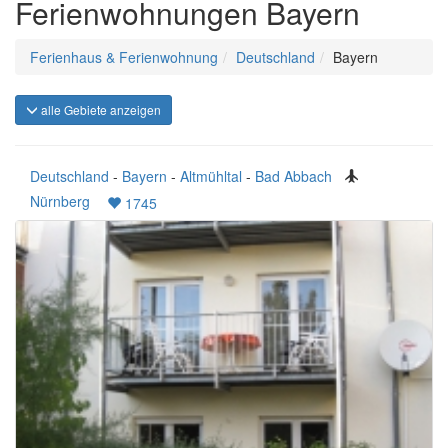
Ferienwohnungen Bayern
Ferienhaus & Ferienwohnung
Deutschland
Bayern
alle Gebiete anzeigen
Deutschland
-
Bayern
-
Altmühltal
-
Bad Abbach
Nürnberg
1745