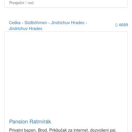
Prosječni / noć
Ceška
-
Südböhmen
-
Jindrichuv Hradec
-
4689
Jindrichuv Hradec
Pansion Ratmírák
Privatni bazen, Brod, Priključak za internet, dozvoljeni psi,