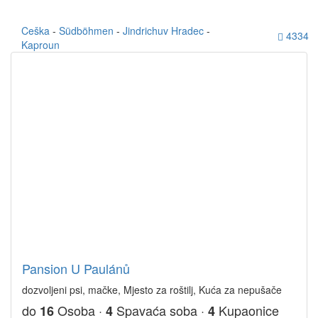
Ceška
-
Südböhmen
-
Jindrichuv Hradec
-
4334
Kaproun
Pansion U Paulánů
dozvoljeni psi, mačke, Mjesto za roštilj, Kuća za nepušače
do
Osoba ·
Spavaća soba ·
Kupaonice
16
4
4