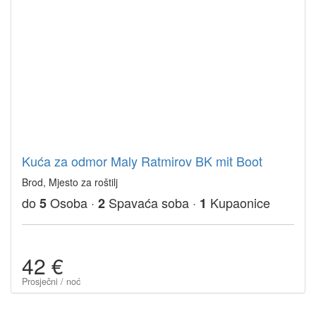
Kuća za odmor Maly Ratmirov BK mit Boot
Brod, Mjesto za roštilj
do
Osoba ·
Spavaća soba ·
Kupaonice
5
2
1
42 €
Prosječni / noć