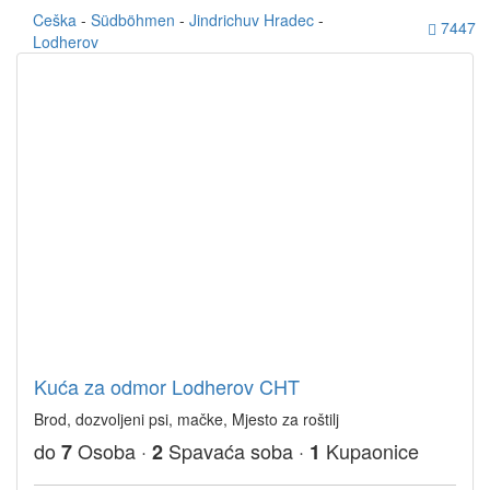
Ceška
-
Südböhmen
-
Jindrichuv Hradec
-
7447
Lodherov
Kuća za odmor Lodherov CHT
Brod, dozvoljeni psi, mačke, Mjesto za roštilj
do
Osoba ·
Spavaća soba ·
Kupaonice
7
2
1