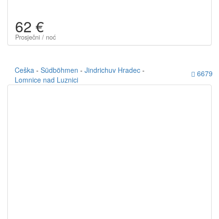
62 €
Prosječni / noć
Ceška
-
Südböhmen
-
Jindrichuv Hradec
-
6679
Lomnice nad Luznici