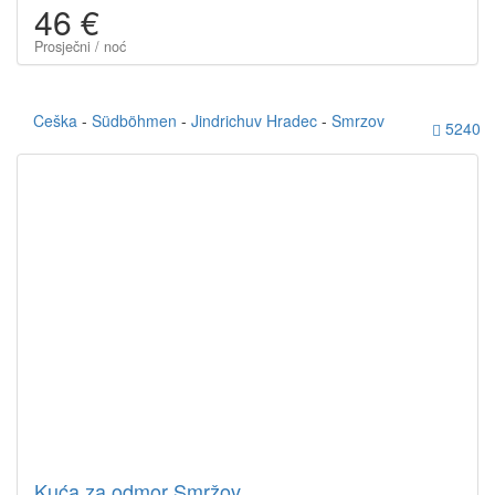
46 €
Prosječni / noć
Ceška
-
Südböhmen
-
Jindrichuv Hradec
-
Smrzov
5240
Kuća za odmor Smržov