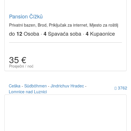
Pansion Čížků
Privatni bazen, Brod, Priključak za internet, Mjesto za roštilj
do
Osoba ·
Spavaća soba ·
Kupaonice
12
4
4
35 €
Prosječni / noć
Ceška
-
Südböhmen
-
Jindrichuv Hradec
-
3762
Lomnice nad Luznici