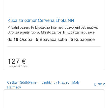
Kuća za odmor Cervena Lhota NN
Privatni bazen, Priključak za internet, dozvoljeni psi, mačke,
Stroj za pranje rublja, Mjesto za roštilj, Kuća za nepušače
do
Osoba ·
Spavaća soba ·
Kupaonice
19
5
5
127 €
Prosječni / noć
Ceška
-
Südböhmen
-
Jindrichuv Hradec
-
Maly
7812
Ratmirov