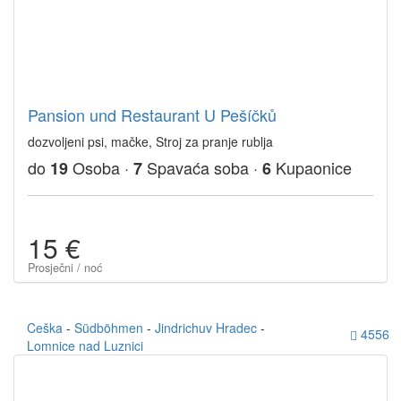
Pansion und Restaurant U Pešíčků
dozvoljeni psi, mačke, Stroj za pranje rublja
do
Osoba ·
Spavaća soba ·
Kupaonice
19
7
6
15 €
Prosječni / noć
Ceška
-
Südböhmen
-
Jindrichuv Hradec
-
4556
Lomnice nad Luznici