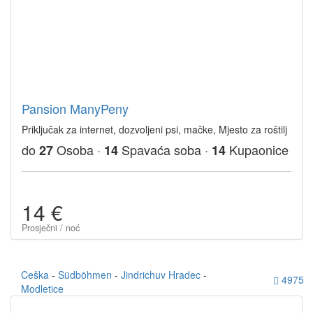
Pansion ManyPeny
Priključak za internet, dozvoljeni psi, mačke, Mjesto za roštilj
do
Osoba ·
Spavaća soba ·
Kupaonice
27
14
14
14 €
Prosječni / noć
Ceška
-
Südböhmen
-
Jindrichuv Hradec
-
4975
Modletice