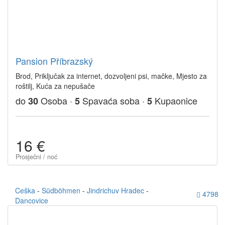
Pansion Příbrazský
Brod, Priključak za internet, dozvoljeni psi, mačke, Mjesto za
roštilj, Kuća za nepušače
do
Osoba ·
Spavaća soba ·
Kupaonice
30
5
5
16 €
Prosječni / noć
Ceška
-
Südböhmen
-
Jindrichuv Hradec
-
4798
Dancovice