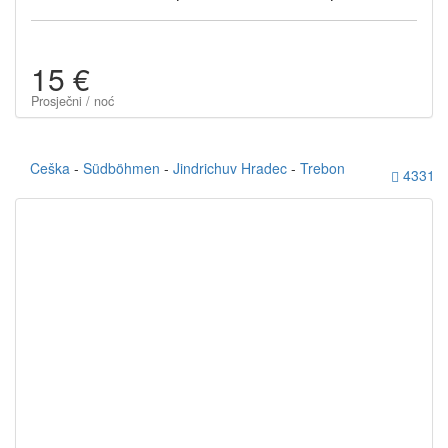
15 €
Prosječni / noć
Ceška
-
Südböhmen
-
Jindrichuv Hradec
-
Trebon
4331