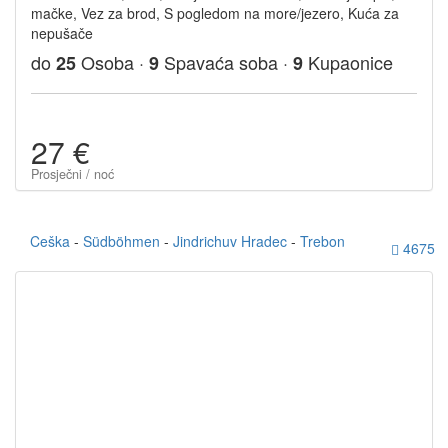
mačke, Vez za brod, S pogledom na more/jezero, Kuća za
nepušače
do
Osoba ·
Spavaća soba ·
Kupaonice
25
9
9
27 €
Prosječni / noć
Ceška
-
Südböhmen
-
Jindrichuv Hradec
-
Trebon
4675