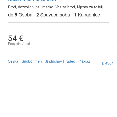
Brod, dozvoljeni psi, mačke, Vez za brod, Mjesto za roštilj
do
Osoba ·
Spavaća soba ·
Kupaonice
5
2
1
54 €
Prosječni / noć
Ceška
-
Südböhmen
-
Jindrichuv Hradec
-
Pribraz
4364